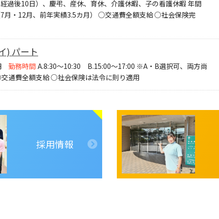
月経過後10日）、慶弔、産休、育休、介護休暇、子の看護休暇 年間
7月・12月、前年実績3.5カ月） ○交通費全額支給 ○社会保険完
) パート
円
勤務時間
A.8:30～10:30 B.15:00～17:00 ※A・B選択可、両方尚
 ○交通費全額支給 ○社会保険は法令に則り適用
採用情報