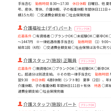
手当含む
勤務時間
8:30～17:30
休日休暇
日曜日、他 夏
弔、産休、育休、介護休暇、子の看護休暇 年間休日111日
績3.5カ月） ○交通費全額支給 ○社会保険完備
介護福祉士(デイ) パート
ブランクOK
応募条件
○有資格者 ○ブランクOK ○未経験OK ○新卒O
～1447円 ※一律処遇改善手当含む
勤務時間
（1）9:00～
給年1回（4月） ○交通費全額支給 ○社会保険は法令に則り
介護スタッフ(施設) 正職員
ブランクOK
応募条件
○無資格OK ○ブランクOK ○未経験OK ○新卒OK
む。超過分は別途支給。 ※その他一律手当含む
勤務時間
翌9:30
休日休暇
4週8休制（シフト制） 夏季（2日）、
介護休暇、子の看護休暇 年間休日111日＋有休
待遇
○昇給
通費全額支給 ○社会保険完備
介護スタッフ(施設) パート
ブランクOK