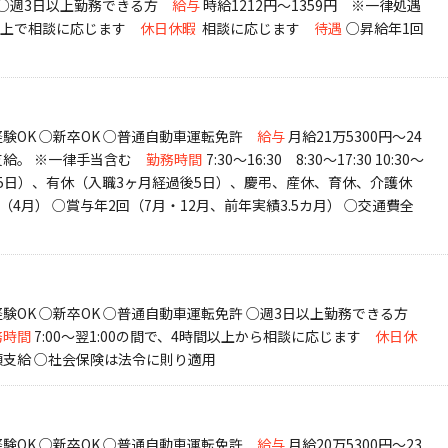
K ○週3日以上勤務できる方
給与
時給1212円～1359円 ※一律処遇
日以上で相談に応じます
休日休暇
相談に応じます
待遇
○昇給年1回
験OK ○新卒OK ○普通自動車運転免許
給与
月給21万5300円～24
支給。 ※一律手当含む
勤務時間
7:30～16:30 8:30～17:30 10:30～
5日）、有休（入職3ヶ月経過後5日）、慶弔、産休、育休、介護休
（4月） ○賞与年2回（7月・12月、前年実績3.5カ月） ○交通費全
験OK ○新卒OK ○普通自動車運転免許 ○週3日以上勤務できる方
務時間
7:00～翌1:00の間で、4時間以上から相談に応じます
休日休
額支給 ○社会保険は法令に則り適用
験OK ○新卒OK ○普通自動車運転免許
給与
月給20万5300円～23