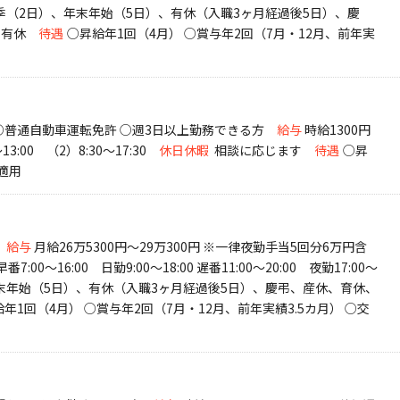
季（2日）、年末年始（5日）、有休（入職3ヶ月経過後5日）、慶
＋有休
待遇
○昇給年1回（4月） ○賞与年2回（7月・12月、前年実
K ○普通自動車運転免許 ○週3日以上勤務できる方
給与
時給1300円
13:00 （2）8:30～17:30
休日休暇
相談に応じます
待遇
○昇
適用
給与
月給26万5300円～29万300円 ※一律夜勤手当5回分6万円含
早番7:00～16:00 日勤9:00～18:00 遅番11:00～20:00 夜勤17:00～
年末年始（5日）、有休（入職3ヶ月経過後5日）、慶弔、産休、育休、
年1回（4月） ○賞与年2回（7月・12月、前年実績3.5カ月） ○交