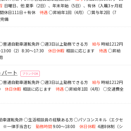
暇
日曜日、他 夏季（2日）、年末年始（5日）、有休（入職3ヶ月経
間休日111日＋有休
待遇
○昇給年1回（4月） ○賞与年2回（7
険完備
K ○普通自動車運転免許 ○週3日以上勤務できる方
給与
時給1212円
13:00（2）8:30～17:30
休日休暇
相談に応じます
待遇
○昇給
用
 パート
ブランクOK
K ○普通自動車運転免許 ○週3日以上勤務できる方
給与
時給1212円
0
休日休暇
相談に応じます
待遇
○昇給年1回（4月） ○交通費全
動車運転免許 ○生活相談員の経験ある方 ○パソコンスキル（エクセ
0円 ※一律手当含む
勤務時間
9:00～18:00
休日休暇
4週8休制（シ