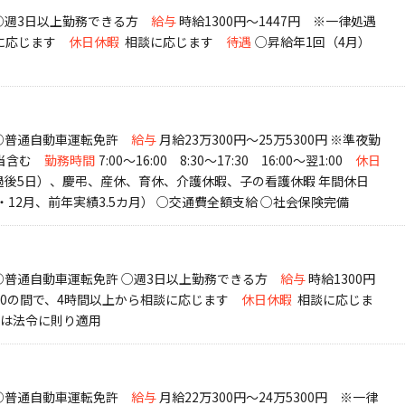
 ○週3日以上勤務できる方
給与
時給1300円～1447円 ※一律処遇
談に応じます
休日休暇
相談に応じます
待遇
○昇給年1回（4月）
 ○普通自動車運転免許
給与
月給23万300円～25万5300円 ※準夜勤
当含む
勤務時間
7:00～16:00 8:30～17:30 16:00～翌1:00
休日
過後5日）、慶弔、産休、育休、介護休暇、子の看護休暇 年間休日
・12月、前年実績3.5カ月） ○交通費全額支給 ○社会保険完備
K ○普通自動車運転免許 ○週3日以上勤務できる方
給与
時給1300円
1:00の間で、4時間以上から相談に応じます
休日休暇
相談に応じま
険は法令に則り適用
 ○普通自動車運転免許
給与
月給22万300円～24万5300円 ※一律