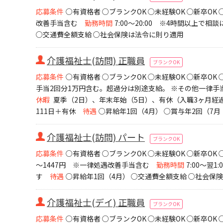
応募条件
○有資格者 ○ブランクOK ○未経験OK ○新卒OK
改善手当含む
勤務時間
7:00～20:00 ※4時間以上で相
○交通費全額支給 ○社会保険は法令に則り適用
介護福祉士(訪問) 正職員
ブランクOK
応募条件
○有資格者 ○ブランクOK ○未経験OK ○新卒OK
手当2回分1万円含む。超過分は別途支給。 ※その他一律手
休暇
夏季（2日）、年末年始（5日）、有休（入職3ヶ月経
111日＋有休
待遇
○昇給年1回（4月） ○賞与年2回（7月
介護福祉士(訪問) パート
ブランクOK
応募条件
○有資格者 ○ブランクOK ○未経験OK ○新卒O
～1447円 ※一律処遇改善手当含む
勤務時間
7:00～翌
す
待遇
○昇給年1回（4月） ○交通費全額支給 ○社会保
介護福祉士(デイ) 正職員
ブランクOK
応募条件
○有資格者 ○ブランクOK ○未経験OK ○新卒OK