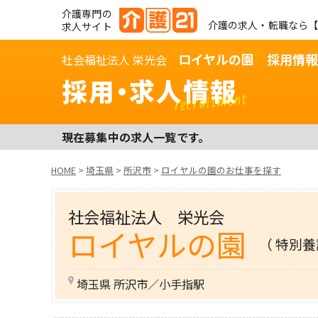
介護専門の
介護の求人・転職なら【
求人サイト
ロイヤルの園 採用情報
社会福祉法人 栄光会
採用・求人情報
recruitment
現在募集中の求人一覧です。
HOME
>
埼玉県
>
所沢市
>
ロイヤルの園のお仕事を探す
社会福祉法人 栄光会
ロイヤルの園
（ 特別養
埼玉県 所沢市／小手指駅