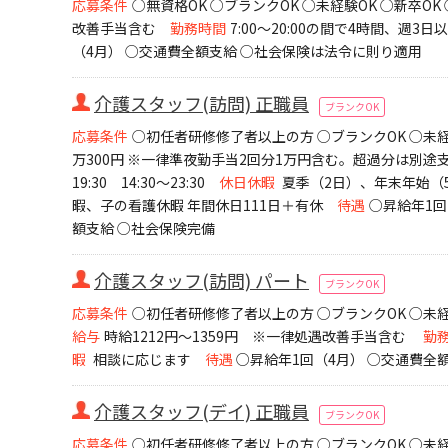
応募条件
○無資格OK ○ブランクOK ○未経験OK ○新卒O
改善手当含む
勤務時間
7:00～20:00の間で4時間、週3
（4月） ○交通費全額支給 ○社会保険は法令に則り適用
介護スタッフ(訪問) 正職員
ブランクOK
応募条件
○初任者研修修了者以上の方 ○ブランクOK ○未経
万300円 ※一律準夜勤手当2回分1万円含む。超過分は別途
19:30 14:30～23:30
休日休暇
夏季（2日）、年末年始（
暇、子の看護休暇 年間休日111日＋有休
待遇
○昇給年1回
額支給 ○社会保険完備
介護スタッフ(訪問) パート
ブランクOK
応募条件
○初任者研修修了者以上の方 ○ブランクOK ○未経
給与
時給1212円～1359円 ※一律処遇改善手当含む
勤
暇
相談に応じます
待遇
○昇給年1回（4月） ○交通費全
介護スタッフ(デイ) 正職員
ブランクOK
応募条件
○初任者研修修了者以上の方 ○ブランクOK ○未経