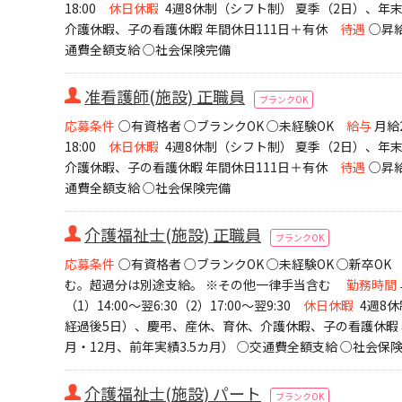
18:00
休日休暇
4週8休制（シフト制） 夏季（2日）、年
介護休暇、子の看護休暇 年間休日111日＋有休
待遇
○昇給
通費全額支給 ○社会保険完備
准看護師(施設) 正職員
ブランクOK
応募条件
○有資格者 ○ブランクOK ○未経験OK
給与
月給
18:00
休日休暇
4週8休制（シフト制） 夏季（2日）、年
介護休暇、子の看護休暇 年間休日111日＋有休
待遇
○昇給
通費全額支給 ○社会保険完備
介護福祉士(施設) 正職員
ブランクOK
応募条件
○有資格者 ○ブランクOK ○未経験OK ○新卒OK
む。超過分は別途支給。 ※その他一律手当含む
勤務時間
（1）14:00～翌6:30（2）17:00～翌9:30
休日休暇
4週8
経過後5日）、慶弔、産休、育休、介護休暇、子の看護休暇 
月・12月、前年実績3.5カ月） ○交通費全額支給 ○社会保
介護福祉士(施設) パート
ブランクOK