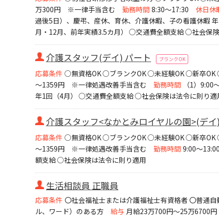
万300円 ※一律手当含む
勤務時間
8:30～17:30
休日休
過後5日）、慶弔、産休、育休、介護休暇、子の看護休暇 年
月・12月、前年実績3.5カ月） ○交通費全額支給 ○社会保
介護スタッフ(デイ) パート
ブランクOK
応募条件
○無資格OK ○ブランクOK ○未経験OK ○新卒O
～1359円 ※一律処遇改善手当含む
勤務時間
（1）9:00～
年1回（4月） ○交通費全額支給 ○社会保険は法令に則り適
介護スタッフ<なかとみロイヤルの園>(デイ)
応募条件
○無資格OK ○ブランクOK ○未経験OK ○新卒O
～1359円 ※一律処遇改善手当含む
勤務時間
9:00～13:0
額支給 ○社会保険は法令に則り適用
生活相談員 正職員
応募条件
〇社会福祉士または介護福祉士有資格者 〇普通自
ル、ワード）のある方
給与
月給23万700円～25万670