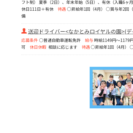
フト制） 夏季（2日）、年末年始（5日）、有休（入職6ヶ
休日111日＋有休
待遇
○昇給年1回（4月） ○賞与年2回（
備
送迎ドライバー<なかとみロイヤルの園>(デイ
応募条件
○普通自動車運転免許
給与
時給1149円～1179
可
休日休暇
相談に応じます
待遇
○昇給年1回（4月）