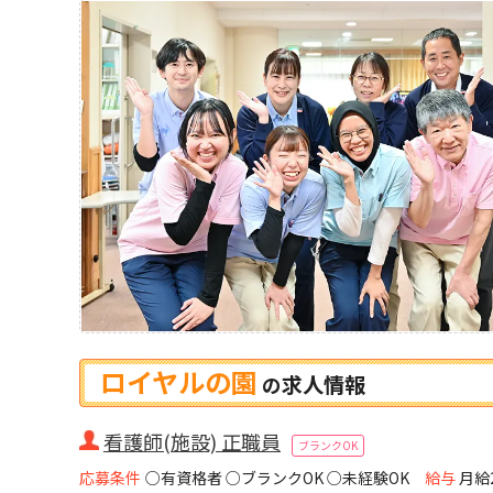
ロイヤルの園
求人情報
の
看護師(施設) 正職員
ブランクOK
応募条件
○有資格者 ○ブランクOK ○未経験OK
給与
月給