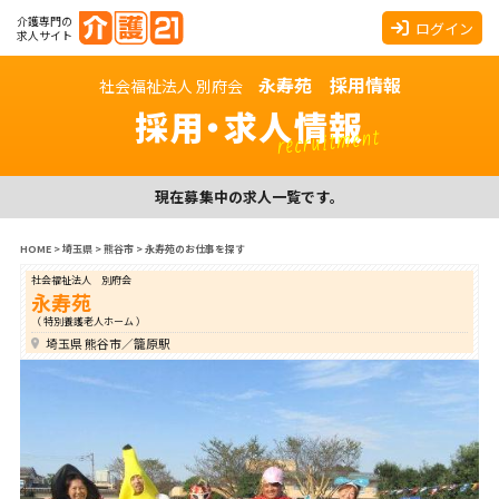
介護専門の
ログイン
求人サイト
永寿苑 採用情報
社会福祉法人 別府会
採用・求人情報
recruitment
現在募集中の求人一覧です。
HOME
>
埼玉県
>
熊谷市
>
永寿苑のお仕事を探す
社会福祉法人 別府会
永寿苑
（ 特別養護老人ホーム ）
埼玉県 熊谷市／籠原駅