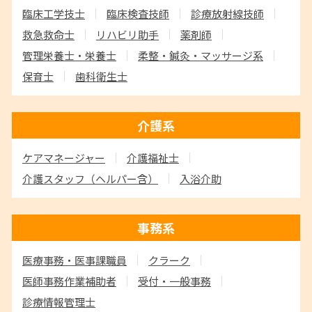
臨床工学技士
臨床検査技師
診療放射線技師
救急救命士
リハビリ助手
薬剤師
管理栄養士・栄養士
柔整・鍼灸・マッサージ系
保育士
歯科衛生士
介護系
ケアマネージャー
介護福祉士
介護スタッフ
（ヘルパー含）
入浴介助
事務系
医療事務・医事課職員
クラーク
医師事務作業補助者
受付・一般事務
診療情報管理士