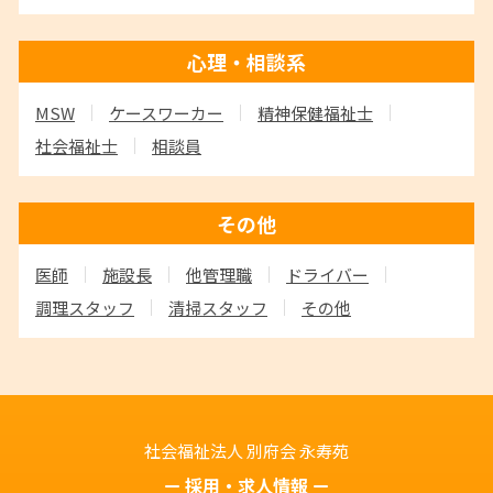
心理・相談系
MSW
ケースワーカー
精神保健福祉士
社会福祉士
相談員
その他
医師
施設長
他管理職
ドライバー
調理スタッフ
清掃スタッフ
その他
社会福祉法人 別府会
永寿苑
採用・求人情報