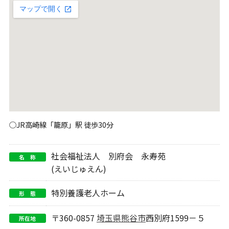
○JR高崎線「籠原」駅 徒歩30分
社会福祉法人 別府会 永寿苑
名 称
(えいじゅえん)
特別養護老人ホーム
形 態
〒360-0857
埼玉県
熊谷市
西別府1599－５
所在地