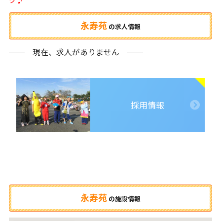
永寿苑
の
求人情報
── 現在、求人がありません ──
採用情報
永寿苑
の
施設情報