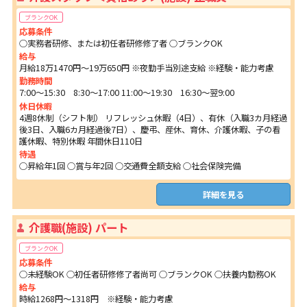
ブランクOK
応募条件
○実務者研修、または初任者研修修了者 ○ブランクOK
給与
月給18万1470円～19万650円 ※夜勤手当別途支給 ※経験・能力考慮
勤務時間
7:00～15:30 8:30～17:00 11:00～19:30 16:30～翌9:00
休日休暇
4週8休制（シフト制） リフレッシュ休暇（4日）、有休（入職3カ月経過
後3日、入職6カ月経過後7日）、慶弔、産休、育休、介護休暇、子の看
護休暇、特別休暇 年間休日110日
待遇
○昇給年1回 ○賞与年2回 ○交通費全額支給 ○社会保険完備
詳細を見る
介護職(施設) パート
ブランクOK
応募条件
○未経験OK ○初任者研修修了者尚可 ○ブランクOK ○扶養内勤務OK
給与
時給1268円～1318円 ※経験・能力考慮