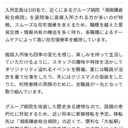
入所定員は100名で、近くにあるグループ病院「湘南鎌倉
総合病院」を
退院後に直接入所される方が多いのが特
徴。スムーズな在宅復帰を
支えるため、職種を越えた意
見交換・情報共有の機会を多く持ち、
多職種によるチー
ムケアによって高い在宅復帰率を維持しています。
施設入所後も四季の変化を感じ、楽しみを持って生活し
ていただけるように、
スタッフの趣味や特技を活かして
オリジナリティ溢れるイベントを開催。
夏には職員が浴
衣を着て仕事をしたり、冬にはクリスマスの仮装をした
りと、
利用者様の笑顔のために、全職員が一丸となって
取り組んでいます。
グループ病院を改装した歴史ある建物なので、設備の老
朽化に対処するため、
近い将来に新築移転を予定。移転
先は「湘南鎌倉総合病院」の近くで、
便利な「大船駅」