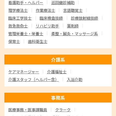
看護助手・ヘルパー
巡回健診補助
理学療法士
作業療法士
言語聴覚士
臨床工学技士
臨床検査技師
診療放射線技師
救急救命士
リハビリ助手
薬剤師
管理栄養士・栄養士
柔整・鍼灸・マッサージ系
保育士
歯科衛生士
介護系
ケアマネージャー
介護福祉士
介護スタッフ
（ヘルパー含）
入浴介助
事務系
医療事務・医事課職員
クラーク