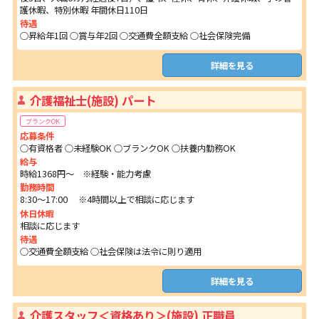
護休暇、特別休暇 年間休日110日
待遇
○昇給年1回 ○賞与年2回 ○交通費全額支給 ○社会保険完備
詳細を見る
介護福祉士(施設) パート
ブランクOK
応募条件
○有資格者 ○未経験OK ○ブランクOK ○扶養内勤務OK
給与
時給1368円～ ※経験・能力考慮
勤務時間
8:30～17:00 ※4時間以上で相談に応じます
休日休暇
相談に応じます
待遇
○交通費全額支給 ○社会保険は法令に則り適用
詳細を見る
介護スタッフ＜資格あり＞(施設) 正職員