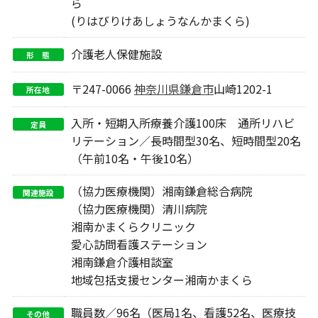
ら
(りはびりけあしょうなんかまくら)
介護老人保健施設
形 態
〒247-0066
神奈川県
鎌倉市
山崎1202-1
所在地
入所・短期入所療養介護100床 通所リハビ
定員
リテーション／長時間型30名、短時間型20名
（午前10名・午後10名）
（協力医療機関）湘南鎌倉総合病院
関連施設
（協力医療機関）清川病院
湘南かまくらクリニック
愛心訪問看護ステーション
湘南鎌倉介護相談室
地域包括支援センター湘南かまくら
職員数／96名（医局1名、看護52名、医療技
その他