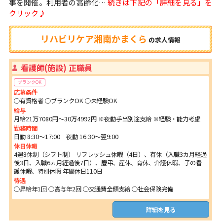
事を開催。利用者の高齢化…
続きは下記の「詳細を見る」を
クリック♪
リハビリケア湘南かまくら
の
求人情報
看護師(施設) 正職員
ブランクOK
応募条件
○有資格者 ○ブランクOK ○未経験OK
給与
月給21万7080円～30万4992円 ※夜勤手当別途支給 ※経験・能力考慮
勤務時間
日勤 8:30～17:00 夜勤 16:30～翌9:00
休日休暇
4週8休制（シフト制） リフレッシュ休暇（4日）、有休（入職3カ月経過
後3日、入職6カ月経過後7日）、慶弔、産休、育休、介護休暇、子の看
護休暇、特別休暇 年間休日110日
待遇
○昇給年1回 ○賞与年2回 ○交通費全額支給 ○社会保険完備
詳細を見る