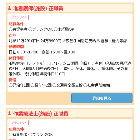
准看護師(施設) 正職員
ブランクOK
応募条件
○有資格者 ○ブランクOK ○未経験OK
給与
月給18万2910円～24万9900円 ※夜勤手当別途支給 ※経験・能力考慮
勤務時間
日勤 8:30～17:00 夜勤 16:30～翌9:00
休日休暇
4週8休制（シフト制） リフレッシュ休暇（4日）、有休（入職3カ月経過
後3日、入職6カ月経過後7日）、慶弔、産休、育休、介護休暇、子の看
護休暇、特別休暇 年間休日110日
待遇
○昇給年1回 ○賞与年2回 ○交通費全額支給 ○社会保険完備
詳細を見る
作業療法士(施設) 正職員
ブランクOK
応募条件
○有資格者 ○ブランクOK