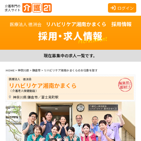
介護専門の
ログイン
求人サイト
リハビリケア湘南かまくら 採用情報
医療法人 徳洲会
採用・求人情報
recruitment
現在募集中の求人一覧です。
HOME
>
神奈川県
>
鎌倉市
>
リハビリケア湘南かまくらのお仕事を探す
医療法人 徳洲会
リハビリケア湘南かまくら
（ 介護老人保健施設 ）
神奈川県 鎌倉市／富士見町駅