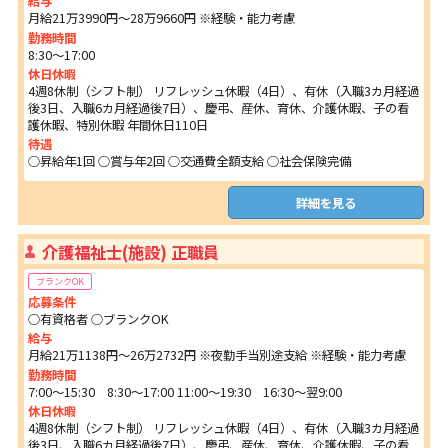
給与
月給21万3990円～28万9660円 ※経験・能力考慮
勤務時間
8:30～17:00
休日休暇
4週8休制（シフト制） リフレッシュ休暇（4日）、有休（入職3カ月経過
後3日、入職6カ月経過後7日）、慶弔、産休、育休、介護休暇、子の看
護休暇、特別休暇 年間休日110日
待遇
○昇給年1回 ○賞与年2回 ○交通費全額支給 ○社会保険完備
詳細を見る
介護福祉士(施設) 正職員
ブランクOK
応募条件
○有資格者 ○ブランクOK
給与
月給21万1138円～26万2732円 ※夜勤手当別途支給 ※経験・能力考慮
勤務時間
7:00～15:30 8:30～17:00 11:00～19:30 16:30～翌9:00
休日休暇
4週8休制（シフト制） リフレッシュ休暇（4日）、有休（入職3カ月経過
後3日、入職6カ月経過後7日）、慶弔、産休、育休、介護休暇、子の看