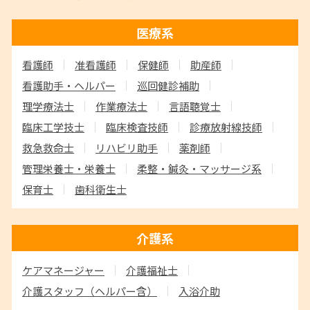
医療系
看護師
准看護師
保健師
助産師
看護助手・ヘルパー
巡回健診補助
理学療法士
作業療法士
言語聴覚士
臨床工学技士
臨床検査技師
診療放射線技師
救急救命士
リハビリ助手
薬剤師
管理栄養士・栄養士
柔整・鍼灸・マッサージ系
保育士
歯科衛生士
介護系
ケアマネージャー
介護福祉士
介護スタッフ
（ヘルパー含）
入浴介助