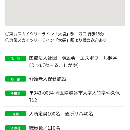
○東武スカイツリーライン「大袋」駅 西口 徒歩15分
○東武スカイツリーライン「大袋」駅より職員送迎あり
医療法人社団 明雄会 エスポワール越谷
名 称
(えすぽわーるこしがや)
介護老人保健施設
形 態
〒343-0034
埼玉県
越谷市
大字大竹字仲久保
所在地
712
入所定員100名 通所リハ40名
定員
職員数／110名
その他