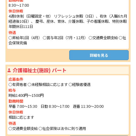
勤務時間
8:30～17:00
休日休暇
4週8休制（日曜固定・他） リフレッシュ休暇（3日）、有休（入職6カ月
経過後10日）、 慶弔、産休、育休、介護休暇、子の看護休暇、特別休暇
年間休日111日
待遇
○昇給年1回（4月） ○賞与年2回（7月・12月） ○交通費全額支給 ○社
会保険完備
詳細を見る
介護福祉士(施設) パート
応募条件
○有資格者 ○未経験相談に応じます ○経験者優遇
給与
時給1400円～1500円
勤務時間
早番 7:00～15:30 日勤 8:30～17:00 遅番 11:30～20:00
休日休暇
相談に応じます
待遇
○交通費全額支給 ○社会保険は法令に則り適用