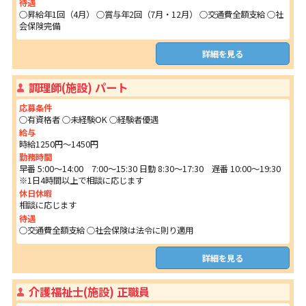
待遇
○昇給年1回（4月） ○賞与年2回（7月・12月） ○交通費全額支給 ○社
会保険完備
詳細を見る
調理師(施設) パート
応募条件
○有資格者 ○未経験OK ○経験者優遇
給与
時給1250円～1450円
勤務時間
早番 5:00～14:00 7:00～15:30 日勤 8:30～17:30 遅番 10:00～19:30
※1日4時間以上で相談に応じます
休日休暇
相談に応じます
待遇
○交通費全額支給 ○社会保険は法令に則り適用
詳細を見る
介護福祉士(施設) 正職員