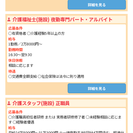
詳細を見る
介護福祉士(施設) 夜勤専門パート・アルバイト
応募条件
○有資格者 ○介護経験5年以上の方
給与
1勤務／2万8000円～
勤務時間
16:30～翌9:30
休日休暇
相談に応じます
待遇
○交通費全額支給 ○社会保険は法令に則り適用
詳細を見る
介護スタッフ(施設) 正職員
応募条件
○介護職員初任者研修 または 実務者研修修了者 ○未経験相談に応じま
す ○経験者優遇
給与
月給24万8000円～31万3000円 ※一律夜勤手当5回分4万円含む。超過分