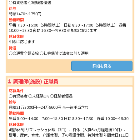
○有資格者 ○経験者優遇
給与
時給1470～1750円
勤務時間
早番 7:30～16:00（5時間以上） 日勤 8:30～17:00（5時間以上） 遅番
10:00～18:30 夜勤 16:30～翌9:30 ※相談に応じます
休日休暇
相談に応じます
待遇
○交通費全額支給 ○社会保険は法令に則り適用
詳細を見る
調理師(施設) 正職員
応募条件
○有資格者 ○未経験OK ○経験者優遇
給与
月給21万3000円～24万6600円 ※一律手当含む
勤務時間
早番 5:00～14:00 7:00～15:30 日勤 8:30～17:30 遅番 10:00～19:30
休日休暇
4週8休制 リフレッシュ休暇（3日）、有休（入職6カ月経過後10日）、
慶弔、産休、育休、介護休暇、子の看護休暇、特別休暇 年間休日111日