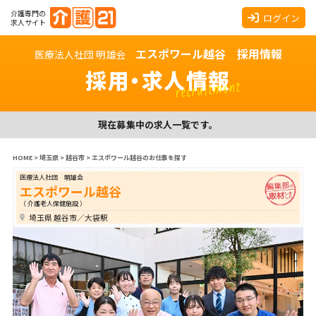
介護専門の
ログイン
求人サイト
エスポワール越谷 採用情報
医療法人社団 明雄会
採用・求人情報
recruitment
現在募集中の求人一覧です。
HOME
>
埼玉県
>
越谷市
>
エスポワール越谷のお仕事を探す
医療法人社団 明雄会
エスポワール越谷
（ 介護老人保健施設 ）
埼玉県 越谷市／大袋駅