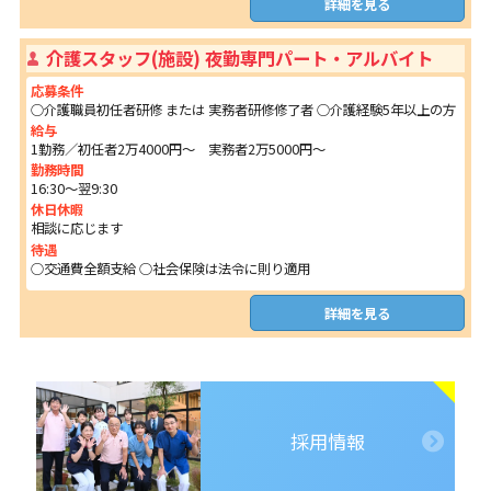
詳細を見る
介護スタッフ(施設) 夜勤専門パート・アルバイト
応募条件
○介護職員初任者研修 または 実務者研修修了者 ○介護経験5年以上の方
給与
1勤務／初任者2万4000円～ 実務者2万5000円～
勤務時間
16:30～翌9:30
休日休暇
相談に応じます
待遇
○交通費全額支給 ○社会保険は法令に則り適用
詳細を見る
採用情報