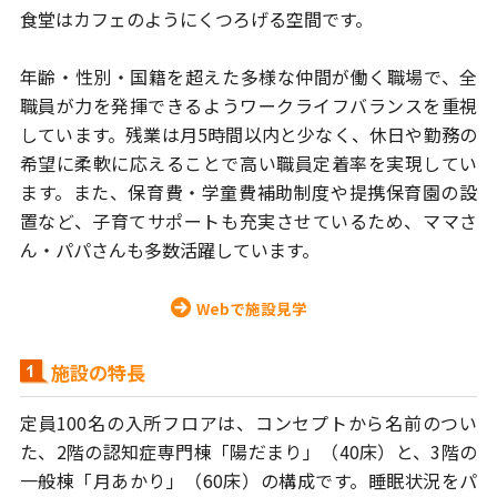
食堂はカフェのようにくつろげる空間です。
年齢・性別・国籍を超えた多様な仲間が働く職場で、全
職員が力を発揮
できるようワークライフバランスを重視
しています。残業は月5時間以内と
少なく、休日や勤務の
希望に柔軟に応えることで高い職員定着率を実現して
い
ます。また、保育費・学童費補助制度や提携保育園の設
置など、子育て
サポートも充実させているため、ママさ
ん・パパさんも多数活躍しています。
Webで施設見学
施設の特長
定員100名の入所フロアは、コンセプトから名前のつい
た、2階の認知症専門棟
「陽だまり」（40床）と、3階の
一般棟「月あかり」（60床）の構成です。
睡眠状況をパ