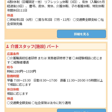
4週8休制（日曜固定・他） リフレッシュ休暇（3日）、有休（入職6カ月
経過後10日）、 慶弔、産休、育休、介護休暇、子の看護休暇、特別休暇
年間休日111日
待遇
○昇給年1回（4月） ○賞与年2回（7月・12月） ○交通費全額支給 ○社
会保険完備
詳細を見る
介護スタッフ(施設) パート
応募条件
○介護職員初任者研修 または 実務者研修修了者 ○未経験相談に応じま
す ○経験者優遇
給与
時給1280円～1320円
勤務時間
早番 7:00～15:30 日勤 8:30～17:00 遅番 11:30～20:00 ※5時間以上
で相談に応じます
休日休暇
相談に応じます
待遇
○交通費全額支給 ○社会保険は法令に則り適用