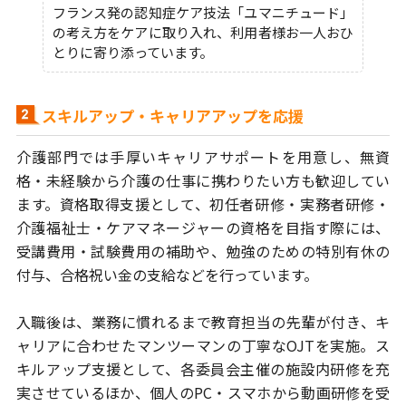
フランス発の認知症ケア技法「ユマニチュード」
の考え方をケアに取り入れ、利用者様お一人おひ
とりに寄り添っています。
スキルアップ・キャリアアップを応援
介護部門では手厚いキャリアサポートを用意し、無資
格・未経験から
介護の仕事に携わりたい方も歓迎してい
ます。
資格取得支援として、初任者研修・実務者研修・
介護福祉士・ケアマネージャー
の資格を目指す際には、
受講費用・試験費用の補助や、
勉強のための特別有休の
付与、合格祝い金の支給などを行っています。
入職後は、業務に慣れるまで教育担当の先輩が付き、キ
ャリアに合わせた
マンツーマンの丁寧なOJTを実施。ス
キルアップ支援として、各委員会主催の
施設内研修を充
実させているほか、個人のPC・スマホから動画研修を
受