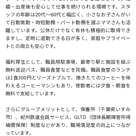
婚・出産後も
安心して仕事を続けられる環境です。スタ
ッフの年齢は20代～60代と幅広く、
小さなお子さんがい
て日勤常勤・時短勤務・パート勤務を選ぶママさんも
活
躍しています。公休だけでなく有休も積極的に取得でき
ますし、
定時に退勤できる日が多く、家庭やプライベー
トとの両立も安心です。
福利厚生として、職員用駐車場、最寄り駅と施設を結ぶ
無料送迎バス、
職員食堂などを完備。職員食堂のランチ
は1食300円とリーズナブルで、
挽きたてのコーヒーを味
わえるコーヒーマシンもあり、
夜勤者には夕食・朝食を
無料で支給しています。
さらにグループメリットとして、保養所（千葉県いすみ
市）、
紀州鉄道会員サービス、GLTD（団体長期障害所得
補償保険）制度などがあり、
職場満足度の向上につなが
っています。