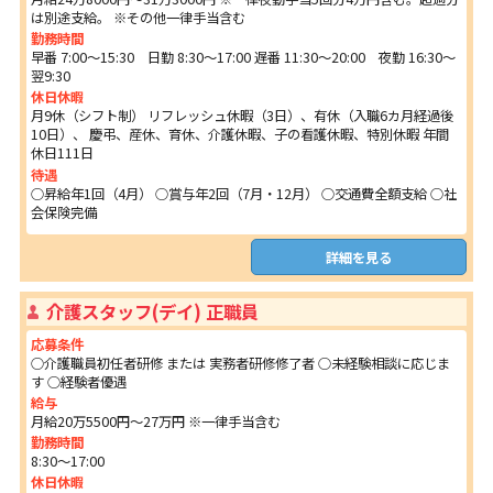
は別途支給。 ※その他一律手当含む
勤務時間
早番 7:00～15:30 日勤 8:30～17:00 遅番 11:30～20:00 夜勤 16:30～
翌9:30
休日休暇
月9休（シフト制） リフレッシュ休暇（3日）、有休（入職6カ月経過後
10日）、 慶弔、産休、育休、介護休暇、子の看護休暇、特別休暇 年間
休日111日
待遇
○昇給年1回（4月） ○賞与年2回（7月・12月） ○交通費全額支給 ○社
会保険完備
詳細を見る
介護スタッフ(デイ) 正職員
応募条件
○介護職員初任者研修 または 実務者研修修了者 ○未経験相談に応じま
す ○経験者優遇
給与
月給20万5500円～27万円 ※一律手当含む
勤務時間
8:30～17:00
休日休暇