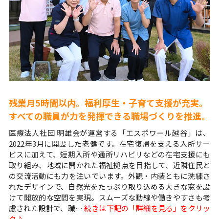
残業月5時間以内。福利厚生・子育て支援が充実。
すべての職員が力を発揮できる職場づくりを推進。
医療法人社団 明雄会が運営する「エスポワール越谷」は、
2022年3月に開設した老健です。在宅復帰を支える入所サー
ビスに加えて、短期入所や通所リハビリなどの在宅支援にも
取り組み、地域に開かれた福祉拠点を目指して、近隣住民と
の交流活動にも力を注いでいます。外観・内装ともに洗練さ
れたデザインで、自然光をたっぷり取り込める大きな窓を設
けて開放的な空間を実現。スムーズな動線や働きやすさも考
慮された設計で、職…
続きは下記の「詳細を見る」をクリッ
ク♪