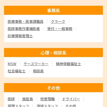
事務系
医療事務・医事課職員
クラーク
医師事務作業補助者
受付・一般事務
診療情報管理士
心理・相談系
MSW
ケースワーカー
精神保健福祉士
社会福祉士
相談員
その他
医師
施設長
他管理職
ドライバー
調理スタッフ
清掃スタッフ
その他