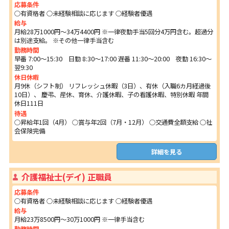
応募条件
○有資格者 ○未経験相談に応じます ○経験者優遇
給与
月給28万1000円～34万4400円 ※一律夜勤手当5回分4万円含む。超過分
は別途支給。 ※その他一律手当含む
勤務時間
早番 7:00～15:30 日勤 8:30～17:00 遅番 11:30～20:00 夜勤 16:30～
翌9:30
休日休暇
月9休（シフト制） リフレッシュ休暇（3日）、有休（入職6カ月経過後
10日）、 慶弔、産休、育休、介護休暇、子の看護休暇、特別休暇 年間
休日111日
待遇
○昇給年1回（4月） ○賞与年2回（7月・12月） ○交通費全額支給 ○社
会保険完備
詳細を見る
介護福祉士(デイ) 正職員
応募条件
○有資格者 ○未経験相談に応じます ○経験者優遇
給与
月給23万8500円～30万1000円 ※一律手当含む