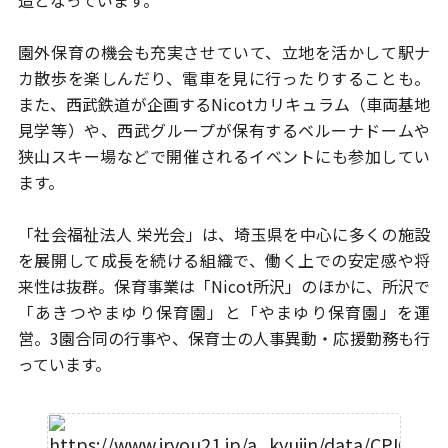
造となっています。
園外保育の機会も充実させていて、立地を活かして駅ナ
カ散歩を楽しんだり、
電車を見に行ったりすることも。
また、西武鉄道が企画するNicotカリキュラム
（車両基地
見学等）や、西武グループが保有するベルーナドームや
狭山スキー場
などで開催されるイベントにも参加してい
ます。
「社会福祉法人 栄光会」は、埼玉県を中心に多くの施設
を展開して成長を
続ける組織で、働く上での安定感や将
来性は抜群。保育事業は「Nicot所沢」の
ほかに、所沢で
「あきつやまゆり保育園」と「やまゆり保育園」を運
営。
3園合同の行事や、保育士の人事異動・応援勤務も行
っています。