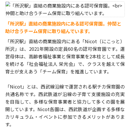
「所沢駅」直結の商業施設内にある認可保育園。
仲間と
助け合うチーム保育に取り組んでいます。
「所沢駅」直結の商業施設内にある「Nicot（にこっと）
所沢」は、
2021年開設の定員60名の認可保育園です。運
営母体は、高齢者福祉事業
と保育事業を2本柱として成長
を続ける「社会福祉法人 栄光会」で、
クラスを越えて保
育士が支えあう「チーム保育」を推進しています。
「Nicot」とは、西武線沿線で運営される駅チカ保育園の
共通名称です。
西武鉄道が沿線の子育て支援施設の充実
を目指して、多様な保育事業者
と協力して多くの園を展
開しています。Nicot各園は、西武鉄道が企画する
多様な
カリキュラム・イベントに参加できるメリットがありま
す。