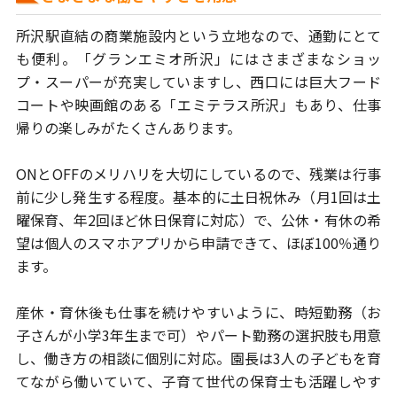
所沢駅直結の商業施設内という立地なので、通勤にとて
も便利。
「グランエミオ所沢」にはさまざまなショッ
プ・スーパーが充実していますし、
西口には巨大フード
コートや映画館のある「エミテラス所沢」もあり、
仕事
帰りの楽しみがたくさんあります。
ONとOFFのメリハリを大切にしているので、残業は行事
前に少し発生する程度。
基本的に土日祝休み（月1回は土
曜保育、年2回ほど休日保育に対応）で、
公休・有休の希
望は個人のスマホアプリから申請できて、ほぼ100％通り
ます。
産休・育休後も仕事を続けやすいように、時短勤務（お
子さんが小学3年生まで可）
やパート勤務の選択肢も用意
し、働き方の相談に個別に対応。
園長は3人の子どもを育
てながら働いていて、子育て世代の保育士も
活躍しやす