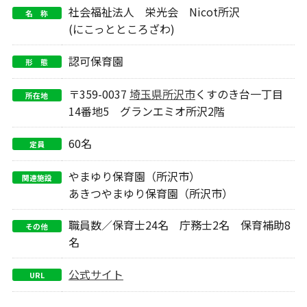
社会福祉法人 栄光会 Nicot所沢
名 称
(にこっとところざわ)
認可保育園
形 態
〒359-0037
埼玉県
所沢市
くすのき台一丁目
所在地
14番地5 グランエミオ所沢2階
60名
定員
やまゆり保育園（所沢市）
関連施設
あきつやまゆり保育園（所沢市）
職員数／保育士24名 庁務士2名 保育補助8
その他
名
公式サイト
URL