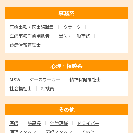
事務系
医療事務・医事課職員
クラーク
医師事務作業補助者
受付・一般事務
診療情報管理士
心理・相談系
MSW
ケースワーカー
精神保健福祉士
社会福祉士
相談員
その他
医師
施設長
他管理職
ドライバー
調理スタッフ
清掃スタッフ
その他