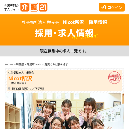
介護専門の
ログイン
求人サイト
Nicot所沢 採用情報
社会福祉法人 栄光会
採用・求人情報
recruitment
現在募集中の求人一覧です。
HOME
>
埼玉県
>
所沢市
>
Nicot所沢のお仕事を探す
社会福祉法人 栄光会
Nicot所沢
（ 認可保育園 ）
埼玉県 所沢市／所沢駅