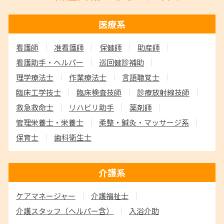
医療系
看護師
准看護師
保健師
助産師
看護助手・ヘルパー
巡回健診補助
理学療法士
作業療法士
言語聴覚士
臨床工学技士
臨床検査技師
診療放射線技師
救急救命士
リハビリ助手
薬剤師
管理栄養士・栄養士
柔整・鍼灸・マッサージ系
保育士
歯科衛生士
介護系
ケアマネージャー
介護福祉士
介護スタッフ
（ヘルパー含）
入浴介助