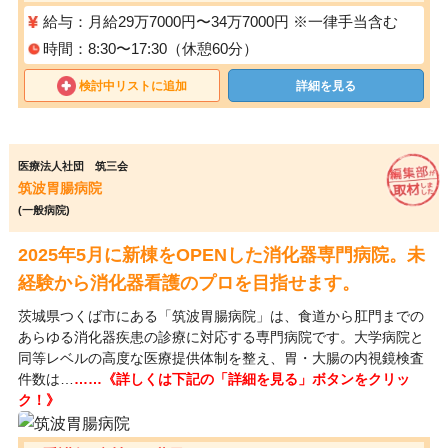
給与：月給29万7000円〜34万7000円 ※一律手当含む
時間：8:30〜17:30（休憩60分）
検討中リストに追加
詳細を見る
医療法人社団 筑三会
筑波胃腸病院
(一般病院)
2025年5月に新棟をOPENした消化器専門病院。未
経験から消化器看護のプロを目指せます。
茨城県つくば市にある「筑波胃腸病院」は、食道から肛門までの
あらゆる消化器疾患の診療に対応する専門病院です。大学病院と
同等レベルの高度な医療提供体制を整え、胃・大腸の内視鏡検査
件数は…
……《詳しくは下記の「詳細を見る」ボタンをクリッ
ク！》