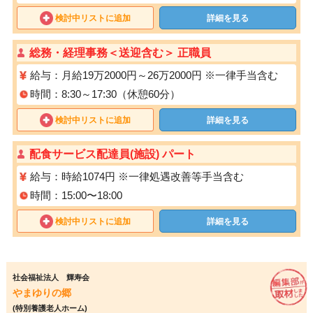
検討中リストに追加
詳細を見る
総務・経理事務＜送迎含む＞ 正職員
給与：月給19万2000円～26万2000円 ※一律手当含む
時間：8:30～17:30（休憩60分）
検討中リストに追加
詳細を見る
配⾷サービス配達員(施設) パート
給与：時給1074円 ※⼀律処遇改善等⼿当含む
時間：15:00〜18:00
検討中リストに追加
詳細を見る
社会福祉法人 輝寿会
やまゆりの郷
(特別養護老人ホーム)