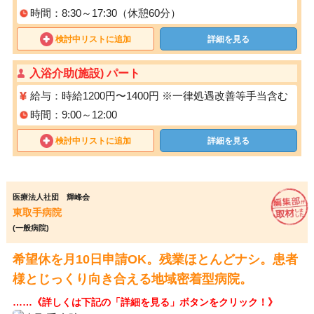
時間：8:30～17:30（休憩60分）
検討中リストに追加
詳細を見る
入浴介助(施設) パート
給与：時給1200円〜1400円 ※⼀律処遇改善等⼿当含む
時間：9:00～12:00
検討中リストに追加
詳細を見る
医療法人社団 輝峰会
東取手病院
(一般病院)
希望休を月10日申請OK。残業ほとんどナシ。患者
様とじっくり向き合える地域密着型病院。
……《詳しくは下記の「詳細を見る」ボタンをクリック！》