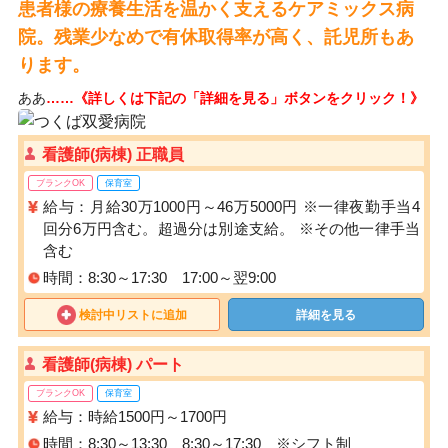
患者様の療養生活を温かく支えるケアミックス病
院。残業少なめで有休取得率が高く、託児所もあ
ります。
ああ
……《詳しくは下記の「詳細を見る」ボタンをクリック！》
看護師(病棟) 正職員
ブランクOK
保育室
給与：月給30万1000円～46万5000円 ※一律夜勤手当4
回分6万円含む。超過分は別途支給。 ※その他一律手当
含む
時間：8:30～17:30 17:00～翌9:00
検討中リストに追加
詳細を見る
看護師(病棟) パート
ブランクOK
保育室
給与：時給1500円～1700円
時間：8:30～13:30 8:30～17:30 ※シフト制