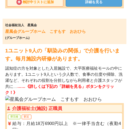
検討中リストに追加
詳細を見る
社会福祉法人 星風会
星風会グループホーム こすもす おおひら
(グループホーム)
1ユニット9人の「馴染みの関係」で介護を行いま
す。毎月施設内研修があります。
認知症の方を対象とした入居施設で、大平医療福祉モールの中に
あります。1ユニット9人という少人数で、食事の仕度や掃除、洗
濯など、それぞれの役割を分担しながら利用者と介護スタッフが
共に…
……《詳しくは下記の「詳細を見る」ボタンをクリッ
ク！》
介護福祉士(施設) 正職員
寮完備
駅近
給与：月給18万6900円以上 ※一律手当含む（夜勤4