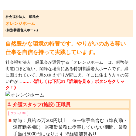
社会福祉法人 緑風会
オレンジホーム
(特別養護老人ホーム)
自然豊かな環境の特養です。やりがいのある尊い
仕事を自信を持って実践しています。
社会福祉法人 緑風会が運営する「オレンジホーム」は、例幣使
街道にほど近い、閑静な場所にある特別養護老人ホームです。緑
に囲まれていて、鳥のさえずりが聞こえ、そこに住まう方々の笑
い声が…
……《詳しくは下記の「詳細を見る」ボタンをクリッ
ク！》
介護スタッフ(施設) 正職員
ブランクOK
給与：月給22万300円以上 ※一律手当含む（準夜勤・
深夜勤各4回） ※夜勤業務に従事していない期間、業務
手当は5000円になります ※経験加算あり