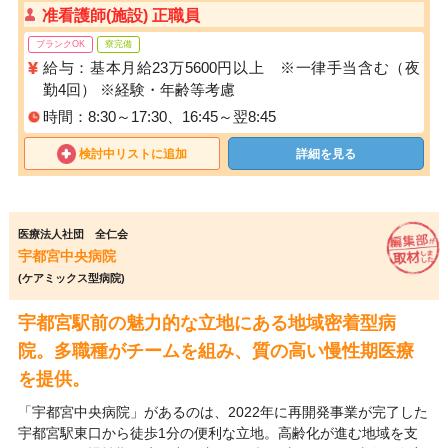
准看護師(施設) 正職員
ブランクOK
寮完備
給与：基本月給23万5600円以上 ※一律手当含む（夜
勤4回） ※経験・年齢等考慮
時間：8:30～17:30、16:45～翌8:45
検討中リストに追加
詳細を見る
医療法人社団 全仁会
宇都宮中央病院
(ケアミックス型病院)
宇都宮駅前の魅力的な立地にある地域密着型病
院。多職種がチームを組み、質の高い慢性期医療
を提供。
「宇都宮中央病院」があるのは、2022年に再開発事業が完了した
宇都宮駅東口から徒歩1分の便利な立地。高齢化が進む地域を支