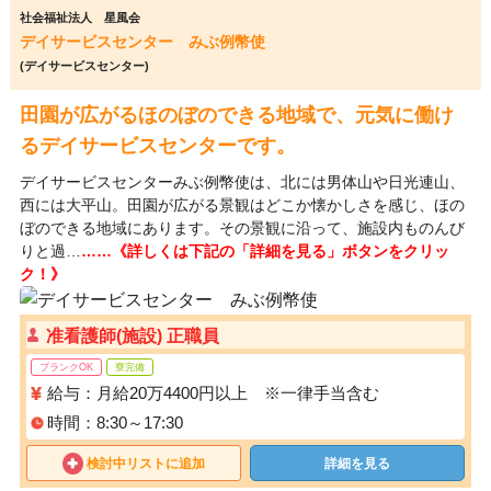
社会福祉法人 星風会
デイサービスセンター みぶ例幣使
(デイサービスセンター)
田園が広がるほのぼのできる地域で、元気に働け
るデイサービスセンターです。
デイサービスセンターみぶ例幣使は、北には男体山や日光連山、
西には大平山。田園が広がる景観はどこか懐かしさを感じ、ほの
ぼのできる地域にあります。その景観に沿って、施設内ものんび
りと過…
……《詳しくは下記の「詳細を見る」ボタンをクリッ
ク！》
准看護師(施設) 正職員
ブランクOK
寮完備
給与：月給20万4400円以上 ※一律手当含む
時間：8:30～17:30
検討中リストに追加
詳細を見る