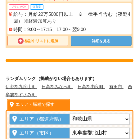
ブランクOK
保育室
給与：月給22万5000円以上 ※一律手当含む（夜勤4
回） ※経験加算あり
時間：9:00～17:15、17:00～翌9:00
検討中リストに追加
詳細を見る
ランダムリンク（掲載がない場合もあります）
伊都郡九度山町
日高郡みなべ町
日高郡由良町
有田市
西
牟婁郡すさみ町
エリア・職種で探す
エリア（都道府県）
エリア（市区）