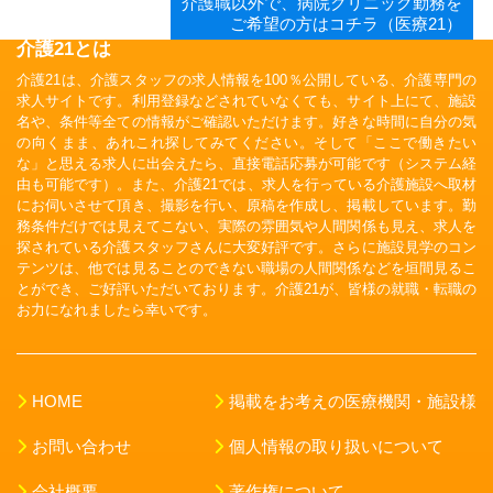
介護職以外で、病院クリニック勤務を
ご希望の方はコチラ（医療21）
介護21とは
介護21は、介護スタッフの求人情報を100％公開している、介護専門の
求人サイトです。利用登録などされていなくても、サイト上にて、施設
名や、条件等全ての情報がご確認いただけます。好きな時間に自分の気
の向くまま、あれこれ探してみてください。そして「ここで働きたい
な」と思える求人に出会えたら、直接電話応募が可能です（システム経
由も可能です）。また、介護21では、求人を行っている介護施設へ取材
にお伺いさせて頂き、撮影を行い、原稿を作成し、掲載しています。勤
務条件だけでは見えてこない、実際の雰囲気や人間関係も見え、求人を
探されている介護スタッフさんに大変好評です。さらに施設見学のコン
テンツは、他では見ることのできない職場の人間関係などを垣間見るこ
とができ、ご好評いただいております。介護21が、皆様の就職・転職の
お力になれましたら幸いです。
HOME
掲載をお考えの医療機関・施設様
お問い合わせ
個人情報の取り扱いについて
会社概要
著作権について