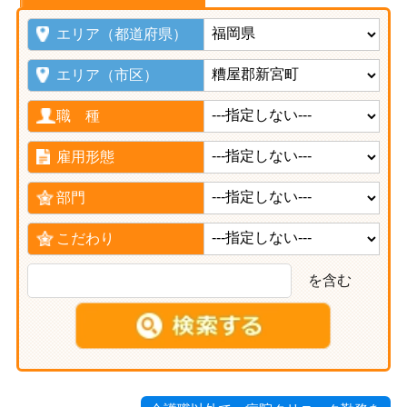
エリア（都道府県）
エリア（市区）
職 種
雇用形態
部門
こだわり
を含む