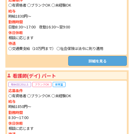
応募条件
○有資格者 ○ブランクOK ○未経験OK
給与
時給1830円～
勤務時間
日勤8:30～17:00 夜勤16:30～翌9:00
休日休暇
相談に応じます
待遇
○交通費支給（10万円まで） ○社会保険は法令に則り適用
詳細を見る
看護師(デイ) パート
年休日120以上
ブランクOK
保育室
応募条件
○有資格者 ○ブランクOK ○未経験OK
給与
時給1850円～
勤務時間
8:30～17:00
休日休暇
相談に応じます