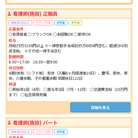
看護師(施設) 正職員
年休日120以上
ブランクOK
保育室
寮完備
応募条件
○有資格者 ○ブランクOK ○未経験OK ○新卒OK
給与
月給29万3156円以上 ※一律夜勤手当4回分5万6056円含む。超過分は別
途支給。 ※その他一律手当含む
勤務時間
8:30～17:00 16:30～翌9:00
休日休暇
4週8休制（シフト制） 有休（入職6ヶ月経過後10日）、慶弔、産休、育
休、介護休暇、子の看護休暇 年間休日122日
待遇
○昇給年1回（4月） ○賞与年2回（7月・12月） ○交通費支給（10万円
まで） ○社会保険完備
詳細を見る
看護師(施設) パート
年休日120以上
ブランクOK
保育室