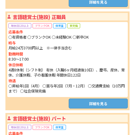
詳細を見る
言語聴覚士(施設) 正職員
年休日120以上
ブランクOK
保育室
寮完備
応募条件
○有資格者 ○ブランクOK ○未経験OK ○新卒OK
給与
月給24万3700円以上 ※一律手当含む
勤務時間
8:30～17:00
休日休暇
4週8休制（シフト制） 有休（入職6ヶ月経過後10日）、慶弔、産休、育
休、介護休暇、子の看護休暇 年間休日122日
待遇
○昇給年1回（4月） ○賞与年2回（7月・12月） ○交通費支給（10万円
まで） ○社会保険完備
詳細を見る
言語聴覚士(施設) パート
年休日120以上
ブランクOK
保育室
応募条件