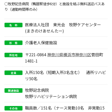
○牧野記念病院（鴨居駅徒歩6分）と施設を結ぶ無料送迎バスあ
り（通勤時間帯のみ）
医療法人社団 東光会 牧野ケアセンター
名 称
(まきのけあせんたー)
介護老人保健施設
形 態
〒221-0864
神奈川県
横浜市神奈川区
菅田町
所在地
1481-1
入所150名（短期入所3名含む） 通所リハビ
定員
リ50名
牧野記念病院
関連施設
牧野リハビリテーション病院
職員数／151名（ナース常勤10名 非常勤15
その他