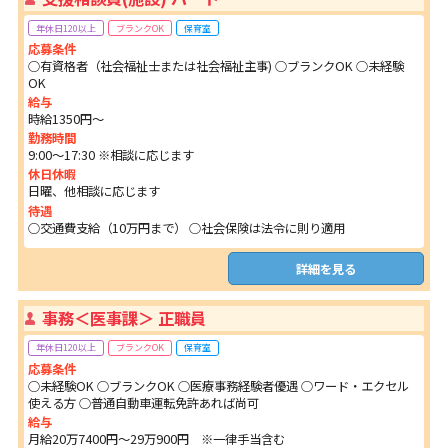
年休日120以上
ブランクOK
保育室
応募条件
○有資格者（社会福祉士または社会福祉主事) ○ブランクOK ○未経験
OK
給与
時給1350円～
勤務時間
9:00～17:30 ※相談に応じます
休日休暇
日曜、他相談に応じます
待遇
○交通費支給（10万円まで） ○社会保険は法令に則り適用
詳細を見る
事務＜医事課＞ 正職員
年休日120以上
ブランクOK
保育室
応募条件
○未経験OK ○ブランクOK ○医療事務経験者優遇 ○ワード・エクセル
使える方 ○普通自動車運転免許あれば尚可
給与
月給20万7400円～29万900円 ※一律手当含む