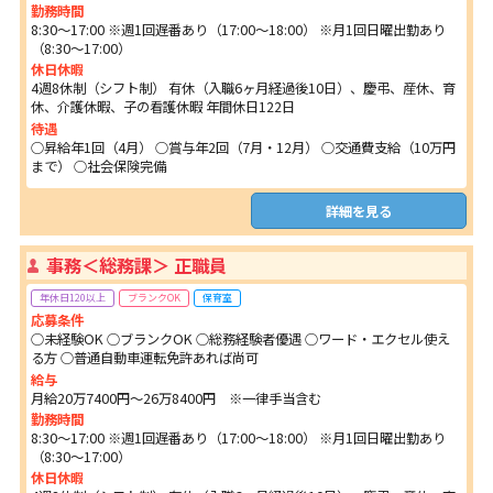
勤務時間
8:30～17:00 ※週1回遅番あり（17:00〜18:00） ※月1回日曜出勤あり
（8:30〜17:00）
休日休暇
4週8休制（シフト制） 有休（入職6ヶ月経過後10日）、慶弔、産休、育
休、介護休暇、子の看護休暇 年間休日122日
待遇
○昇給年1回（4月） ○賞与年2回（7月・12月） ○交通費支給（10万円
まで） ○社会保険完備
詳細を見る
事務＜総務課＞ 正職員
年休日120以上
ブランクOK
保育室
応募条件
○未経験OK ○ブランクOK ○総務経験者優遇 ○ワード・エクセル使え
る方 ○普通自動車運転免許あれば尚可
給与
月給20万7400円～26万8400円 ※一律手当含む
勤務時間
8:30～17:00 ※週1回遅番あり（17:00〜18:00） ※月1回日曜出勤あり
（8:30〜17:00）
休日休暇