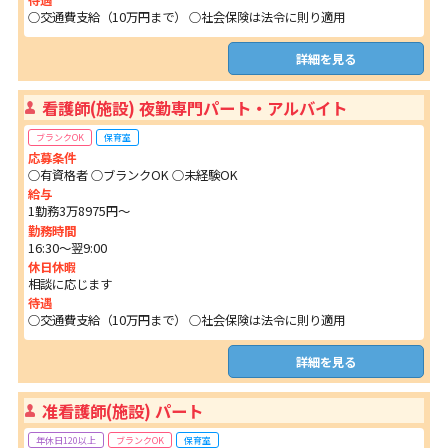
待遇
○交通費支給（10万円まで） ○社会保険は法令に則り適用
詳細を見る
看護師(施設) 夜勤専門パート・アルバイト
ブランクOK
保育室
応募条件
○有資格者 ○ブランクOK ○未経験OK
給与
1勤務3万8975円〜
勤務時間
16:30～翌9:00
休日休暇
相談に応じます
待遇
○交通費支給（10万円まで） ○社会保険は法令に則り適用
詳細を見る
准看護師(施設) パート
年休日120以上
ブランクOK
保育室