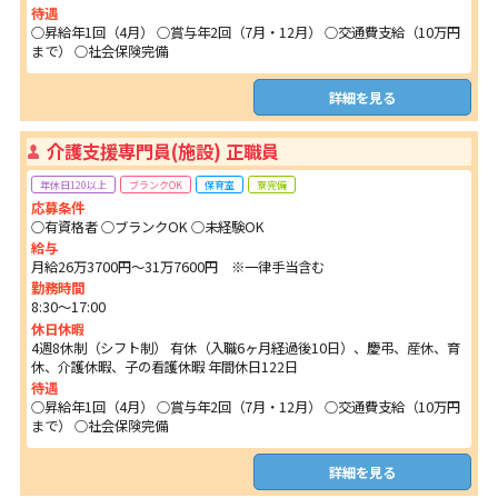
待遇
○昇給年1回（4月） ○賞与年2回（7月・12月） ○交通費支給（10万円
まで） ○社会保険完備
詳細を見る
介護支援専門員(施設) 正職員
年休日120以上
ブランクOK
保育室
寮完備
応募条件
○有資格者 ○ブランクOK ○未経験OK
給与
月給26万3700円～31万7600円 ※一律手当含む
勤務時間
8:30～17:00
休日休暇
4週8休制（シフト制） 有休（入職6ヶ月経過後10日）、慶弔、産休、育
休、介護休暇、子の看護休暇 年間休日122日
待遇
○昇給年1回（4月） ○賞与年2回（7月・12月） ○交通費支給（10万円
まで） ○社会保険完備
詳細を見る