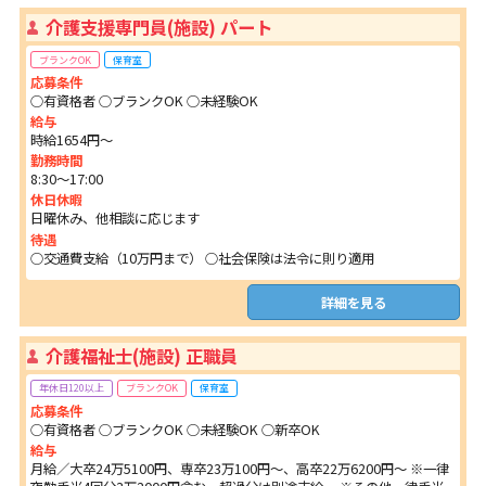
介護支援専門員(施設) パート
ブランクOK
保育室
応募条件
○有資格者 ○ブランクOK ○未経験OK
給与
時給1654円～
勤務時間
8:30～17:00
休日休暇
日曜休み、他相談に応じます
待遇
○交通費支給（10万円まで） ○社会保険は法令に則り適用
詳細を見る
介護福祉士(施設) 正職員
年休日120以上
ブランクOK
保育室
応募条件
○有資格者 ○ブランクOK ○未経験OK ○新卒OK
給与
月給／大卒24万5100円、専卒23万100円～、高卒22万6200円～ ※一律