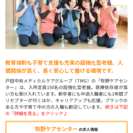
教育体制も子育て支援も充実の超強化型老健。人
間関係が良く、長く安心して働ける環境です。
戸田中央メディカルケアグループ（TMG）の「牧野ケアセン
ター」は、入所定員150名の超強化型老健。医療依存度が高
い方も受け入れています。新卒者にも中途入職者にも1年間プ
リセプターが付くほか、キャリアアップも応援。ブランクの
ある方や子育て中の方の入職も歓迎しています。
続きは下記
の「詳細を見る」をクリック♪
牧野ケアセンター
の
求人情報