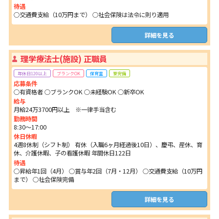
待遇
○交通費支給（10万円まで） ○社会保険は法令に則り適用
詳細を見る
理学療法士(施設) 正職員
年休日120以上
ブランクOK
保育室
寮完備
応募条件
○有資格者 ○ブランクOK ○未経験OK ○新卒OK
給与
月給24万3700円以上 ※一律手当含む
勤務時間
8:30～17:00
休日休暇
4週8休制（シフト制） 有休（入職6ヶ月経過後10日）、慶弔、産休、育
休、介護休暇、子の看護休暇 年間休日122日
待遇
○昇給年1回（4月） ○賞与年2回（7月・12月） ○交通費支給（10万円
まで） ○社会保険完備
詳細を見る