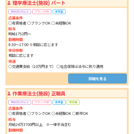
理学療法士(施設) パート
年休日120以上
ブランクOK
保育室
応募条件
○有資格者 ○ブランクOK ○未経験OK
給与
時給1752円～
勤務時間
8:30～17:00 ※相談に応じます
休日休暇
相談に応じます
待遇
○交通費支給（10万円まで） ○社会保険は法令に則り適用
詳細を見る
作業療法士(施設) 正職員
年休日120以上
ブランクOK
保育室
寮完備
応募条件
○有資格者 ○ブランクOK ○未経験OK ○新卒OK
給与
月給24万3700円以上 ※一律手当含む
勤務時間