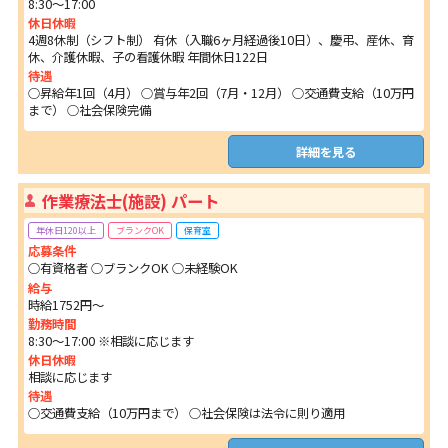
8:30～17:00
休日休暇
4週8休制（シフト制） 有休（入職6ヶ月経過後10日）、慶弔、産休、育
休、介護休暇、子の看護休暇 年間休日122日
待遇
○昇給年1回（4月） ○賞与年2回（7月・12月） ○交通費支給（10万円
まで） ○社会保険完備
詳細を見る
作業療法士(施設) パート
年休日120以上
ブランクOK
保育室
応募条件
○有資格者 ○ブランクOK ○未経験OK
給与
時給1752円～
勤務時間
8:30～17:00 ※相談に応じます
休日休暇
相談に応じます
待遇
○交通費支給（10万円まで） ○社会保険は法令に則り適用