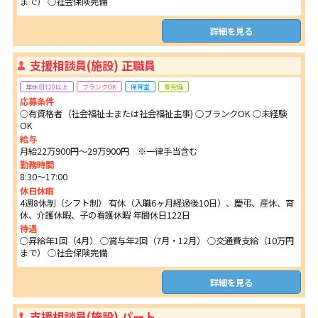
まで） ○社会保険完備
詳細を見る
支援相談員(施設) 正職員
年休日120以上
ブランクOK
保育室
寮完備
応募条件
○有資格者（社会福祉士または社会福祉主事) ○ブランクOK ○未経験
OK
給与
月給22万900円～29万900円 ※一律手当含む
勤務時間
8:30～17:00
休日休暇
4週8休制（シフト制） 有休（入職6ヶ月経過後10日）、慶弔、産休、育
休、介護休暇、子の看護休暇 年間休日122日
待遇
○昇給年1回（4月） ○賞与年2回（7月・12月） ○交通費支給（10万円
まで） ○社会保険完備
詳細を見る
支援相談員(施設) パート