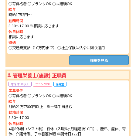
○有資格者 ○ブランクOK ○未経験OK
給与
時給1752円～
勤務時間
8:30～17:00 ※相談に応じます
休日休暇
相談に応じます
待遇
○交通費支給（10万円まで） ○社会保険は法令に則り適用
詳細を見る
管理栄養士(施設) 正職員
年休日120以上
ブランクOK
保育室
応募条件
○有資格者 ○ブランクOK ○未経験OK
給与
月給21万7500円以上 ※一律手当含む
勤務時間
8:30～17:00
休日休暇
4週8休制（シフト制） 有休（入職6ヶ月経過後10日）、慶弔、産休、育
休、介護休暇、子の看護休暇 年間休日122日