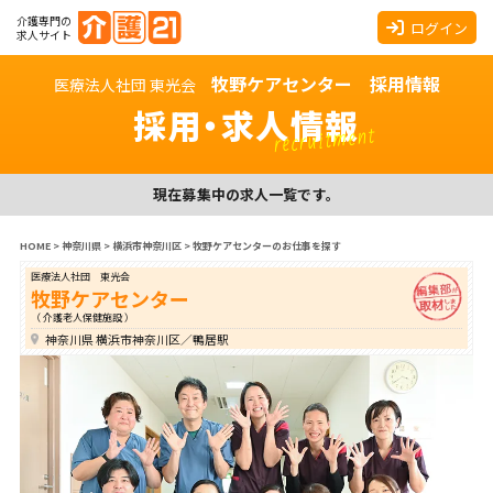
介護専門の
ログイン
求人サイト
牧野ケアセンター 採用情報
医療法人社団 東光会
採用・求人情報
recruitment
現在募集中の求人一覧です。
HOME
>
神奈川県
>
横浜市神奈川区
>
牧野ケアセンターのお仕事を探す
医療法人社団 東光会
牧野ケアセンター
（ 介護老人保健施設 ）
神奈川県 横浜市神奈川区／鴨居駅