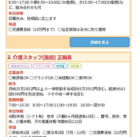
8:30～17:00 ※朝8:30〜10:00(1.5H勤務)、夕15:00〜17:00(2H勤務)な
ど、組み合わせも可
休日休暇
日曜休み、他相談に応じます
待遇
○交通費支給（10万円まで） ○社会保険は法令に則り適用
詳細を見る
介護スタッフ(施設) 正職員
年休日120以上
ブランクOK
保育室
寮完備
応募条件
○無資格OK ○ブランクOK ○未経験OK ○新卒OK
給与
月給25万1852円以上 ※一律夜勤手当4回分3万3552円含む。超過分は1
回8388円を別途支給。 ※その他一律手当含む
勤務時間
7:00～15:30 8:30～17:00 11:00～19:30 16:30～翌9:00
休日休暇
4週8休制（シフト制） 有休（入職6ヶ月経過後10日）、慶弔、産休、育
休、介護休暇、子の看護休暇 年間休日122日
待遇
○昇給年1回（4月） ○賞与年2回（7月・12月） ○交通費支給（10万円