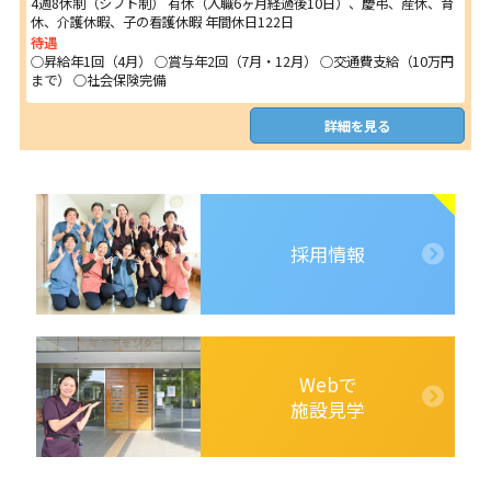
4週8休制（シフト制） 有休（入職6ヶ月経過後10日）、慶弔、産休、育
休、介護休暇、子の看護休暇 年間休日122日
待遇
○昇給年1回（4月） ○賞与年2回（7月・12月） ○交通費支給（10万円
まで） ○社会保険完備
詳細を見る
採用情報
Webで
施設見学