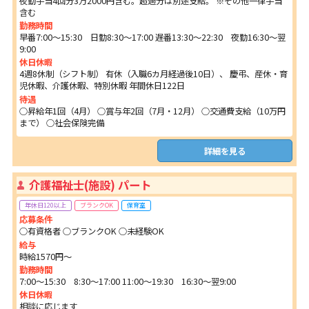
夜勤手当4回分3万2000円含む。超過分は別途支給。 ※その他一律手当
含む
勤務時間
早番7:00～15:30 日勤8:30～17:00 遅番13:30～22:30 夜勤16:30～翌
9:00
休日休暇
4週8休制（シフト制） 有休（入職6カ月経過後10日）、 慶弔、産休・育
児休暇、介護休暇、特別休暇 年間休日122日
待遇
○昇給年1回（4月） ○賞与年2回（7月・12月） ○交通費支給（10万円
まで） ○社会保険完備
詳細を見る
介護福祉士(施設) パート
年休日120以上
ブランクOK
保育室
応募条件
○有資格者 ○ブランクOK ○未経験OK
給与
時給1570円～
勤務時間
7:00～15:30 8:30～17:00 11:00～19:30 16:30～翌9:00
休日休暇
相談に応じます