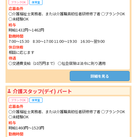
ブランクOK
保育室
応募条件
○介護福祉士実務者、または介護職員初任者研修修了者 ○ブランクOK
○未経験OK
給与
時給1432円〜1462円
勤務時間
7:00～15:30 8:30～17:00 11:00～19:30 16:30～翌9:00
休日休暇
相談に応じます
待遇
○交通費支給（10万円まで） ○社会保険は法令に則り適用
詳細を見る
介護スタッフ(デイ) パート
ブランクOK
保育室
応募条件
○介護福祉士実務者、または介護職員初任者研修修了者 ○ブランクOK
○未経験OK
給与
時給1460円〜1520円
勤務時間