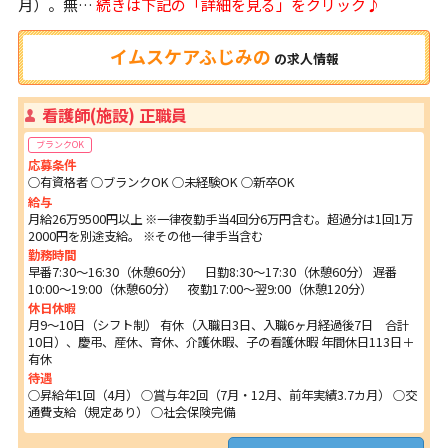
月）。無…
続きは下記の「詳細を見る」をクリック♪
イムスケアふじみの
の
求人情報
看護師(施設) 正職員
ブランクOK
応募条件
○有資格者 ○ブランクOK ○未経験OK ○新卒OK
給与
月給26万9500円以上 ※一律夜勤手当4回分6万円含む。超過分は1回1万
2000円を別途支給。 ※その他一律手当含む
勤務時間
早番7:30～16:30（休憩60分） 日勤8:30～17:30（休憩60分） 遅番
10:00～19:00（休憩60分） 夜勤17:00～翌9:00（休憩120分）
休日休暇
月9～10日（シフト制） 有休（入職日3日、入職6ヶ月経過後7日 合計
10日）、慶弔、産休、育休、介護休暇、子の看護休暇 年間休日113日＋
有休
待遇
○昇給年1回（4月） ○賞与年2回（7月・12月、前年実績3.7カ月） ○交
通費支給（規定あり） ○社会保険完備