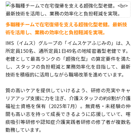
多職種チームで在宅復帰を支える超強化型老健。
最新技
術を活用し、業務の効率化と負担軽減を実現。
IMS（イムス）グループの「イムスケアふじみの」は、入
所定員150名、
通所定員1日49名の地域密着型老健です。
老健として最高ランクの
「超強化型」の算定要件を満た
し、スタッフの負担軽減と業務効率化を
目指して、最新
技術を積極的に活用しながら職場改革を進めています。
質の高いケアを提供していけるよう、研修の充実やキャ
リアアップ支援に
力を注ぎ、介護スタッフの約8割が介護
福祉士資格を保有（2025年7月）。
無資格・未経験の仲
間も高い志を持って成長できるように応援していて、
喀
痰吸引等研修や認知症介護実践者研修の修了者が複数名
勤務しています。