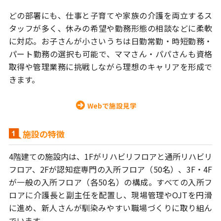
どの部署にも、仕事と子育てや家族の介護を両立するス
タッフが多く、
休みの希望や勤務形態の相談などに柔軟
に対応。お子さんが小さいうちは
日勤常勤・時短勤務・
パート勤務の選択も可能で、ママさん・パパさんも
資格
取得や管理業務に挑戦しながら理想のキャリアを形成で
きます。
Webで施設見学
施設の特徴
4階建ての施設内は、1Fがリハビリフロアと通所リハビリ
フロア、
2Fが認知症専門の入所フロア（50名）、3F・4F
が一般の入所フロア（各50名）
の構成。すべての入所フ
ロアに介護長と副主任を配置し、現場管理やOJTを
円滑
に進め、新人さんが馴染みやすい職場づくりに取り組ん
でいます。