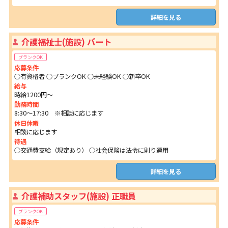
詳細を見る
介護福祉士(施設) パート
ブランクOK
応募条件
○有資格者 ○ブランクOK ○未経験OK ○新卒OK
給与
時給1200円～
勤務時間
8:30～17:30 ※相談に応じます
休日休暇
相談に応じます
待遇
○交通費支給（規定あり） ○社会保険は法令に則り適用
詳細を見る
介護補助スタッフ(施設) 正職員
ブランクOK
応募条件