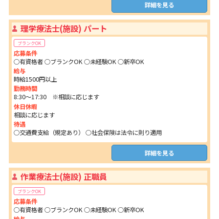
詳細を見る
理学療法士(施設) パート
ブランクOK
応募条件
○有資格者 ○ブランクOK ○未経験OK ○新卒OK
給与
時給1500円以上
勤務時間
8:30～17:30 ※相談に応じます
休日休暇
相談に応じます
待遇
○交通費支給（規定あり） ○社会保険は法令に則り適用
詳細を見る
作業療法士(施設) 正職員
ブランクOK
応募条件
○有資格者 ○ブランクOK ○未経験OK ○新卒OK
給与