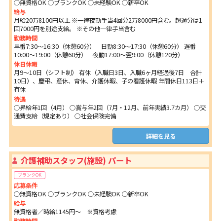
○無資格OK ○ブランクOK ○未経験OK ○新卒OK
給与
月給20万8100円以上 ※一律夜勤手当4回分2万8000円含む。超過分は1
回7000円を別途支給。 ※その他一律手当含む
勤務時間
早番7:30～16:30（休憩60分） 日勤8:30～17:30（休憩60分） 遅番
10:00～19:00（休憩60分） 夜勤17:00～翌9:00（休憩120分）
休日休暇
月9～10日（シフト制） 有休（入職日3日、入職6ヶ月経過後7日 合計
10日）、慶弔、産休、育休、介護休暇、子の看護休暇 年間休日113日＋
有休
待遇
○昇給年1回（4月） ○賞与年2回（7月・12月、前年実績3.7カ月） ○交
通費支給（規定あり） ○社会保険完備
詳細を見る
介護補助スタッフ(施設) パート
ブランクOK
応募条件
○無資格OK ○ブランクOK ○未経験OK ○新卒OK
給与
無資格者／時給1145円～ ※資格考慮