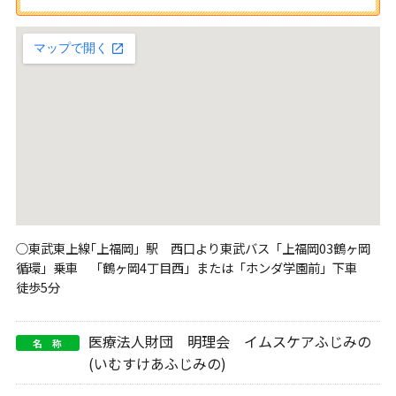
○東武東上線｢上福岡」駅 西口より東武バス「上福岡03鶴ヶ岡
循環」乗車 「鶴ヶ岡4丁目西」または「ホンダ学園前」下車
徒歩5分
医療法人財団 明理会 イムスケアふじみの
名 称
(いむすけあふじみの)