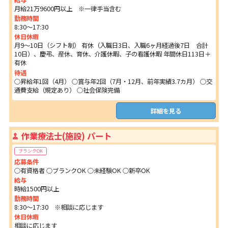
月給21万9600円以上 ※一律手当含む
勤務時間
8:30～17:30
休日休暇
月9～10日（シフト制） 有休（入職日3日、入職6ヶ月経過後7日 合計
10日）、慶弔、産休、育休、介護休暇、子の看護休暇 年間休日113日＋
有休
待遇
○昇給年1回（4月） ○賞与年2回（7月・12月、前年実績3.7カ月） ○交
通費支給（規定あり） ○社会保険完備
詳細を見る
作業療法士(施設) パート
ブランクOK
応募条件
○有資格者 ○ブランクOK ○未経験OK ○新卒OK
給与
時給1500円以上
勤務時間
8:30～17:30 ※相談に応じます
休日休暇
相談に応じます