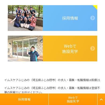
採用情報
Webで
施設見学
イムスケアふじみの（埼玉県ふじみ野市）の求人・募集・転職情報は医療21
イムスケアふじみの（埼玉県ふじみ野市）の求人・募集・転職情報は登録不
要の医療21にお任せください。
医療21は医療従事者専門の求人サイトで、看護師を含むイムスケアふじみの
Webで
Webで
採用情報
採用情報
施設見学
施設見学
（埼玉県ふじみ野市）の医療スタッフ求人情報を多数掲載しております。