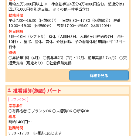
月給21万5000円以上 ※一律夜勤手当4回分4万4000円含む。超過分は1
回1万1000円を別途支給。 ※その他一律手当含む
勤務時間
早番7:30～16:30（休憩60分） 日勤8:30～17:30（休憩60分） 遅番
10:00～19:00（休憩60分） 夜勤17:00～翌9:00（休憩120分）
休日休暇
月9～10日（シフト制） 有休（入職日3日、入職6ヶ月経過後7日 合計
10日）、慶弔、産休、育休、介護休暇、子の看護休暇 年間休日113日＋
有休
待遇
○昇給年1回（4月） ○賞与年2回（7月・12月、前年実績3.7カ月） ○交
通費支給（規定あり） ○社会保険完備
詳細を見る
准看護師(施設) パート
ブランクOK
応募条件
○有資格者 ○ブランクOK ○未経験OK ○新卒OK
給与
時給1400円～
勤務時間
8:30～17:30 ※相談に応じます