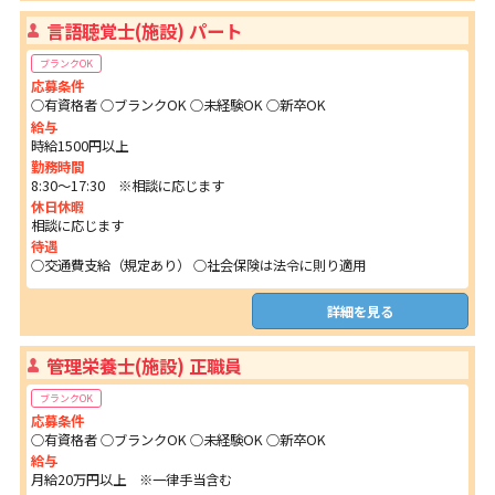
言語聴覚士(施設) パート
ブランクOK
応募条件
○有資格者 ○ブランクOK ○未経験OK ○新卒OK
給与
時給1500円以上
勤務時間
8:30～17:30 ※相談に応じます
休日休暇
相談に応じます
待遇
○交通費支給（規定あり） ○社会保険は法令に則り適用
詳細を見る
管理栄養士(施設) 正職員
ブランクOK
応募条件
○有資格者 ○ブランクOK ○未経験OK ○新卒OK
給与
月給20万円以上 ※一律手当含む