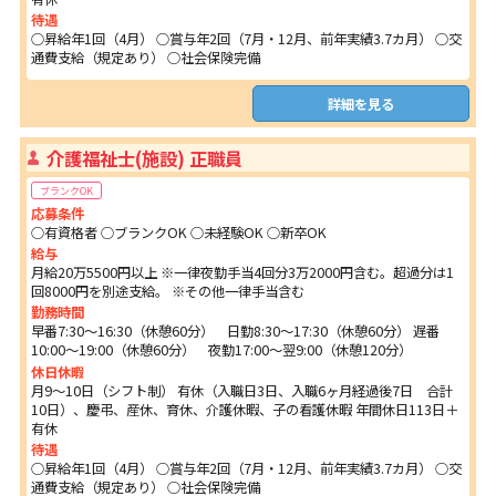
待遇
○昇給年1回（4月） ○賞与年2回（7月・12月、前年実績3.7カ月） ○交
通費支給（規定あり） ○社会保険完備
詳細を見る
介護福祉士(施設) 正職員
ブランクOK
応募条件
○有資格者 ○ブランクOK ○未経験OK ○新卒OK
給与
月給20万5500円以上 ※一律夜勤手当4回分3万2000円含む。超過分は1
回8000円を別途支給。 ※その他一律手当含む
勤務時間
早番7:30～16:30（休憩60分） 日勤8:30～17:30（休憩60分） 遅番
10:00～19:00（休憩60分） 夜勤17:00～翌9:00（休憩120分）
休日休暇
月9～10日（シフト制） 有休（入職日3日、入職6ヶ月経過後7日 合計
10日）、慶弔、産休、育休、介護休暇、子の看護休暇 年間休日113日＋
有休
待遇
○昇給年1回（4月） ○賞与年2回（7月・12月、前年実績3.7カ月） ○交
通費支給（規定あり） ○社会保険完備