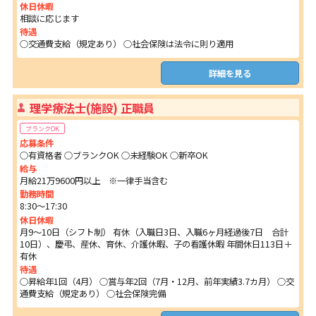
休日休暇
相談に応じます
待遇
○交通費支給（規定あり） ○社会保険は法令に則り適用
詳細を見る
理学療法士(施設) 正職員
ブランクOK
応募条件
○有資格者 ○ブランクOK ○未経験OK ○新卒OK
給与
月給21万9600円以上 ※一律手当含む
勤務時間
8:30～17:30
休日休暇
月9～10日（シフト制） 有休（入職日3日、入職6ヶ月経過後7日 合計
10日）、慶弔、産休、育休、介護休暇、子の看護休暇 年間休日113日＋
有休
待遇
○昇給年1回（4月） ○賞与年2回（7月・12月、前年実績3.7カ月） ○交
通費支給（規定あり） ○社会保険完備