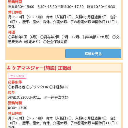
勤務時間
早番6:30～15:00 6:30～15:30 日勤8:30～17:30 遅番10:30～19:30
休日休暇
月9～10日（シフト制） 有休（入職日3日、入職6ヶ月経過後7日 合計
10日）、慶弔、産休、育休、介護休暇、子の看護休暇 年間休日113日＋
有休
待遇
○昇給年1回（4月） ○賞与年2回（7月・12月、前年実績3.7カ月） ○交
通費支給（規定あり） ○社会保険完備
詳細を見る
ケアマネジャー(施設) 正職員
ブランクOK
応募条件
○有資格者 ○ブランクOK ○未経験OK
給与
月給19万2000円以上 ※一律手当含む
勤務時間
8:30～17:30
休日休暇
月9～10日（シフト制） 有休（入職日3日、入職6ヶ月経過後7日 合計
10日）、慶弔、産休、育休、介護休暇、子の看護休暇 年間休日113日＋
有休