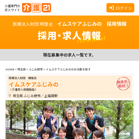
介護専門の
ログイン
求人サイト
イムスケアふじみの 採用情報
医療法人財団 明理会
採用・求人情報
recruitment
現在募集中の求人一覧です。
HOME
>
埼玉県
>
ふじみ野市
>
イムスケアふじみののお仕事を探す
医療法人財団 明理会
イムスケアふじみの
（ 介護老人保健施設 ）
埼玉県 ふじみ野市／上福岡駅