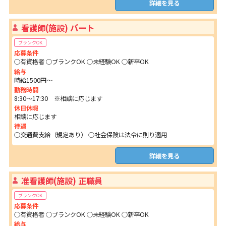
詳細を見る
看護師(施設) パート
ブランクOK
応募条件
○有資格者 ○ブランクOK ○未経験OK ○新卒OK
給与
時給1500円～
勤務時間
8:30～17:30 ※相談に応じます
休日休暇
相談に応じます
待遇
○交通費支給（規定あり） ○社会保険は法令に則り適用
詳細を見る
准看護師(施設) 正職員
ブランクOK
応募条件
○有資格者 ○ブランクOK ○未経験OK ○新卒OK
給与