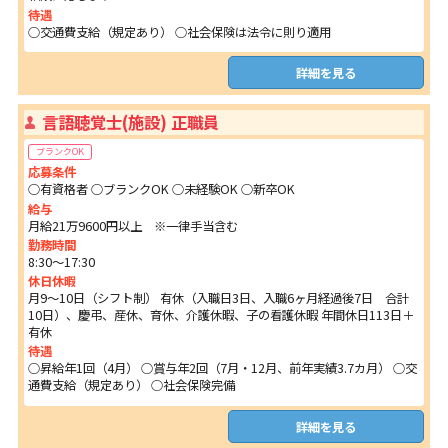
待遇
○交通費支給（規定あり） ○社会保険は法令に則り適用
詳細を見る
言語聴覚士(施設) 正職員
ブランクOK
応募条件
○有資格者 ○ブランクOK ○未経験OK ○新卒OK
給与
月給21万9600円以上 ※一律手当含む
勤務時間
8:30～17:30
休日休暇
月9～10日（シフト制） 有休（入職日3日、入職6ヶ月経過後7日 合計
10日）、慶弔、産休、育休、介護休暇、子の看護休暇 年間休日113日＋
有休
待遇
○昇給年1回（4月） ○賞与年2回（7月・12月、前年実績3.7カ月） ○交
通費支給（規定あり） ○社会保険完備
詳細を見る