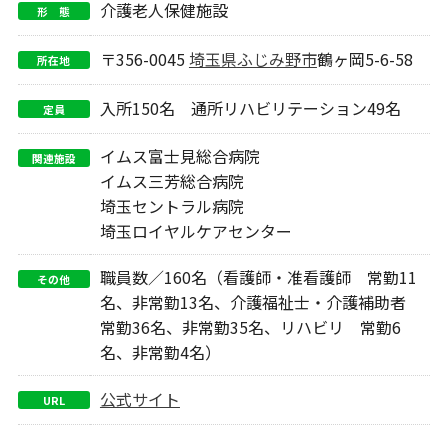
介護老人保健施設
形 態
〒356-0045
埼玉県
ふじみ野市
鶴ヶ岡5-6-58
所在地
入所150名 通所リハビリテーション49名
定員
イムス富士見総合病院
関連施設
イムス三芳総合病院
埼玉セントラル病院
埼玉ロイヤルケアセンター
職員数／160名（看護師・准看護師 常勤11
その他
名、非常勤13名、介護福祉士・介護補助者
常勤36名、非常勤35名、リハビリ 常勤6
名、非常勤4名）
公式サイト
URL