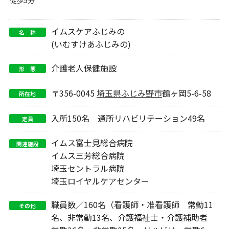
イムスケアふじみの
名 称
(いむすけあふじみの)
介護老人保健施設
形 態
〒356-0045
埼玉県
ふじみ野市
鶴ヶ岡5-6-58
所在地
入所150名 通所リハビリテーション49名
定員
イムス富士見総合病院
関連施設
イムス三芳総合病院
埼玉セントラル病院
埼玉ロイヤルケアセンター
職員数／160名（看護師・准看護師 常勤11
その他
名、非常勤13名、介護福祉士・介護補助者