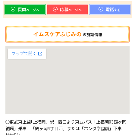
質問
応募
電話
ページへ
ページへ
する
イムスケアふじみの
の
施設情報
○東武東上線｢上福岡」駅 西口より東武バス「上福岡03鶴ヶ岡
循環」乗車 「鶴ヶ岡4丁目西」または「ホンダ学園前」下車
徒歩5分