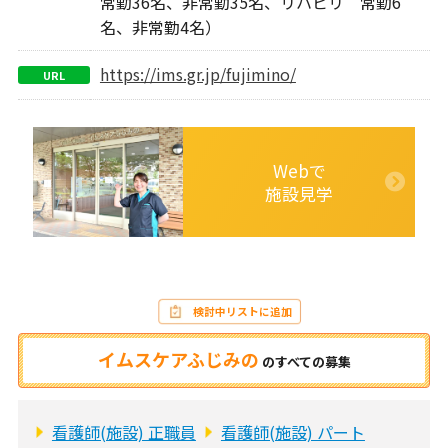
常勤36名、非常勤35名、リハビリ 常勤6
名、非常勤4名）
https://ims.gr.jp/fujimino/
URL
Webで
施設見学
検討中リストに追加
イムスケアふじみの
の
すべての募集
看護師(施設) 正職員
看護師(施設) パート