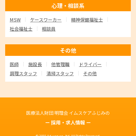
心理・相談系
MSW
ケースワーカー
精神保健福祉士
社会福祉士
相談員
その他
医師
施設長
他管理職
ドライバー
調理スタッフ
清掃スタッフ
その他
医療法人財団 明理会
イムスケアふじみの
採用・求人情報
© 2001 Ad-van co.,ltd. All Rights Reserved.