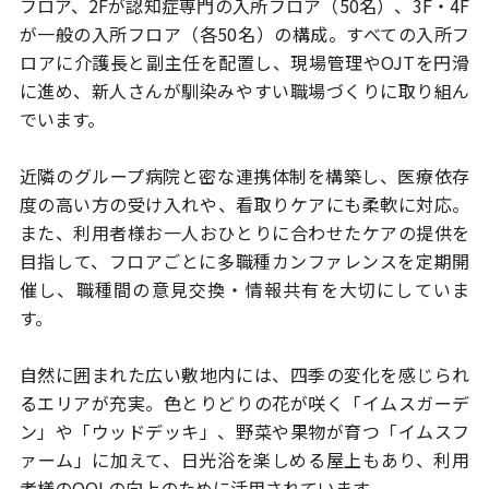
フロア、
2Fが認知症専門の入所フロア（50名）、3F・4F
が一般の入所フロア（各50名）
の構成。すべての入所フ
ロアに介護長と副主任を配置し、現場管理やOJTを
円滑
に進め、新人さんが馴染みやすい職場づくりに取り組ん
でいます。
近隣のグループ病院と密な連携体制を構築し、医療依存
度の高い方の受け入れ
や、看取りケアにも柔軟に対応。
また、利用者様お一人おひとりに合わせた
ケアの提供を
目指して、フロアごとに多職種カンファレンスを定期開
催し、
職種間の意見交換・情報共有を大切にしていま
す。
自然に囲まれた広い敷地内には、四季の変化を感じられ
るエリアが充実。
色とりどりの花が咲く「イムスガーデ
ン」や「ウッドデッキ」、
野菜や果物が育つ「イムスフ
ァーム」に加えて、日光浴を楽しめる屋上もあり、
利用
者様のQOLの向上のために活用されています。