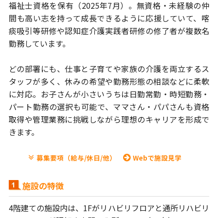
福祉士資格を保有（2025年7月）。
無資格・未経験の仲
間も高い志を持って成長できるように応援していて、
喀
痰吸引等研修や認知症介護実践者研修の修了者が複数名
勤務しています。
どの部署にも、仕事と子育てや家族の介護を両立するス
タッフが多く、
休みの希望や勤務形態の相談などに柔軟
に対応。お子さんが小さいうちは
日勤常勤・時短勤務・
パート勤務の選択も可能で、ママさん・パパさんも
資格
取得や管理業務に挑戦しながら理想のキャリアを形成で
きます。
募集要項（給与/休日/他）
Webで施設見学
施設の特徴
4階建ての施設内は、1Fがリハビリフロアと通所リハビリ