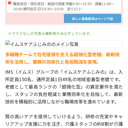
職員送迎・受診送迎・施設内営繕 早番6:30～15:30 遅番11:00～
20:00 通所送迎 迎え8:30～10:30 送り15:3…
詳しい募集要項はページ下部
※マスクなしの写真は撮影時のみはずしています。
多職種チームで在宅復帰を支える超強化型老健。
最新技
術を活用し、業務の効率化と負担軽減を実現。
IMS（イムス）グループの「イムスケアふじみの」は、入
所定員150名、
通所定員1日49名の地域密着型老健です。
老健として最高ランクの
「超強化型」の算定要件を満た
し、スタッフの負担軽減と業務効率化を
目指して、最新
技術を積極的に活用しながら職場改革を進めています。
質の高いケアを提供していけるよう、研修の充実やキャ
リアアップ支援に
力を注ぎ、介護スタッフの約8割が介護