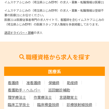
イムスケアふじみの（埼玉県ふじみ野市）の求人・募集・転職情報は医療21
イムスケアふじみの（埼玉県ふじみ野市）の求人・募集・転職情報は登録不
要の医療21にお任せください。
医療21は医療従事者専門の求人サイトで、看護師を含むイムスケアふじみの
（埼玉県ふじみ野市）の医療スタッフ求人情報を多数掲載しております。
送迎ドライバー・営繕
の求人
職種資格から求人を探す
医療系
看護師
准看護師
保健師
助産師
看護助手・ヘルパー
巡回健診補助
理学療法士
作業療法士
言語聴覚士
臨床工学技士
臨床検査技師
診療放射線技師