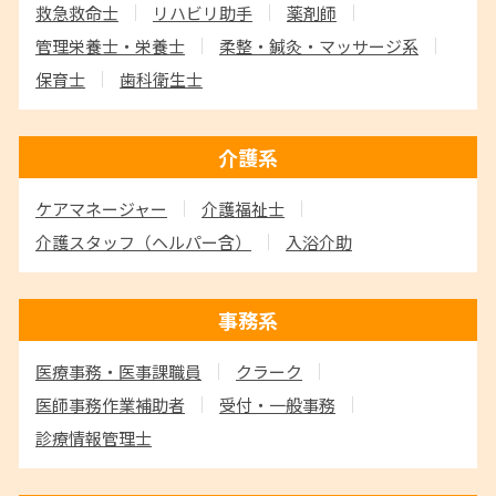
救急救命士
リハビリ助手
薬剤師
管理栄養士・栄養士
柔整・鍼灸・マッサージ系
保育士
歯科衛生士
介護系
ケアマネージャー
介護福祉士
介護スタッフ
（ヘルパー含）
入浴介助
事務系
医療事務・医事課職員
クラーク
医師事務作業補助者
受付・一般事務
診療情報管理士