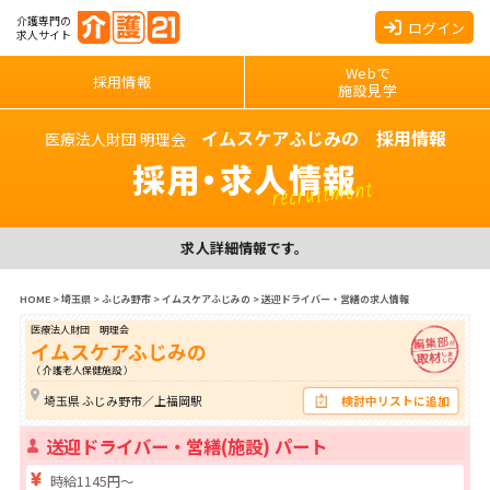
介護専門の
ログイン
求人サイト
Webで
採用情報
施設見学
イムスケアふじみの 採用情報
医療法人財団 明理会
採用・求人情報
recruitment
求人詳細情報です。
HOME
>
埼玉県
>
ふじみ野市
>
イムスケアふじみの
>
送迎ドライバー・営繕の求人情報
医療法人財団 明理会
イムスケアふじみの
（ 介護老人保健施設 ）
埼玉県 ふじみ野市／上福岡駅
検討中リストに追加
送迎ドライバー・営繕(施設) パート
時給1145円～