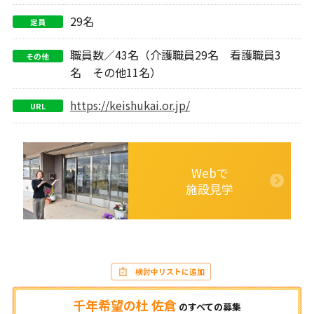
29名
定員
職員数／43名（介護職員29名 看護職員3
その他
名 その他11名）
https://keishukai.or.jp/
URL
Webで
施設見学
検討中リストに追加
千年希望の杜 佐倉
の
すべての募集