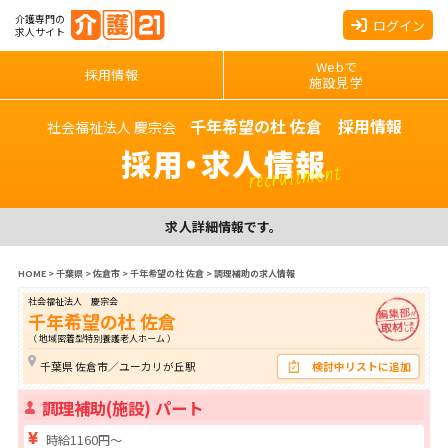
介護専門の
ログイン
求人サイト
Webで
採用情報
施設見学
千年希望の杜 佐倉 採用情報
社会福祉法人 慶宗会
採用・求人情報
recruitment
求人詳細情報です。
HOME
>
千葉県
>
佐倉市
>
千年希望の杜 佐倉
>
調理補助の求人情報
社会福祉法人 慶宗会
千年希望の杜 佐倉
（ 地域密着型特別養護老人ホーム ）
千葉県 佐倉市／ユーカリが丘駅
検討中リストに追加
調理補助(施設) パート
時給1160円～