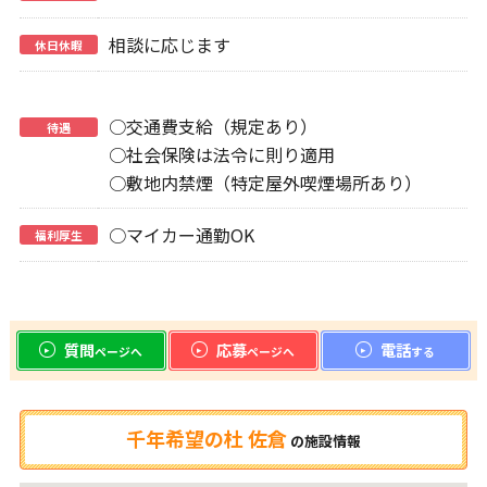
相談に応じます
休日休暇
○交通費支給（規定あり）
待遇
○社会保険は法令に則り適用
○敷地内禁煙（特定屋外喫煙場所あり）
○マイカー通勤OK
福利厚生
質問
応募
電話
ページへ
ページへ
する
千年希望の杜 佐倉
の
施設情報