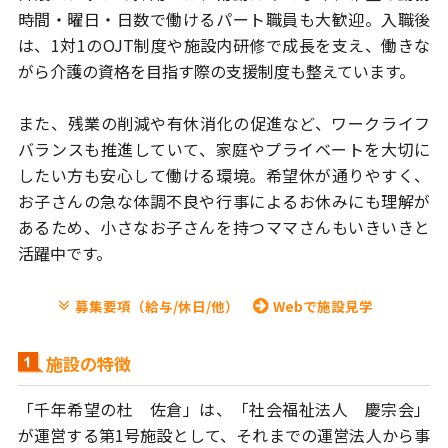
時間・曜日・日数
で働けるパート職員も大歓迎。入職後
は、1対1のOJT制度や施設内研修で
成長を支え、働きな
がら介護の資格を目指す際の支援制度も整えています。
また、残業の削減や有休消化の促進など、ワークライフ
バランスも推進
していて、家庭やプライベートを大切に
したい方も安心して働ける環境。
希望休が通りやすく、
お子さんの急な体調不良や行事によるお休みにも
理解が
あるため、小さなお子さんを持つママさんもいきいきと
活躍中です。
募集要項（給与/休日/他）
Webで施設見学
施設の特徴
「千年希望の杜 佐倉」は、「社会福祉法人 慶宗会」
が運営する第1号施設
として、それまでの運営法人から事