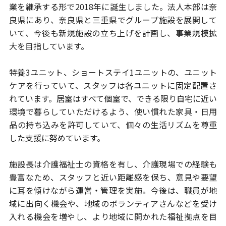
業を継承する形で2018年に誕生しました。
法人本部は奈
良県にあり、奈良県と三重県でグループ施設を展開して
いて、
今後も新規施設の立ち上げを計画し、事業規模拡
大を目指しています。
特養3ユニット、ショートステイ1ユニットの、ユニット
ケアを行っていて、
スタッフは各ユニットに固定配置さ
れています。居室はすべて個室で、
できる限り自宅に近い
環境で暮らしていただけるよう、使い慣れた家具・日用
品
の持ち込みを許可していて、個々の生活リズムを尊重
した支援に努めています。
施設長は介護福祉士の資格を有し、介護現場での経験も
豊富なため、
スタッフと近い距離感を保ち、意見や要望
に耳を傾けながら運営・管理を実施。
今後は、職員が地
域に出向く機会や、地域のボランティアさんなどを受け
入れる
機会を増やし、より地域に開かれた福祉拠点を目