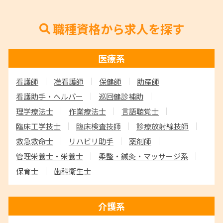
職種資格から求人を探す
医療系
看護師
准看護師
保健師
助産師
看護助手・ヘルパー
巡回健診補助
理学療法士
作業療法士
言語聴覚士
臨床工学技士
臨床検査技師
診療放射線技師
救急救命士
リハビリ助手
薬剤師
管理栄養士・栄養士
柔整・鍼灸・マッサージ系
保育士
歯科衛生士
介護系