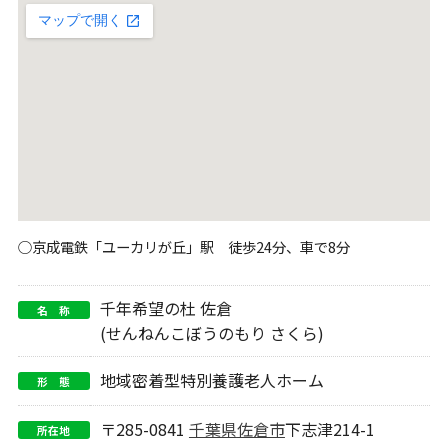
○京成電鉄「ユーカリが丘」駅 徒歩24分、車で8分
千年希望の杜 佐倉
名 称
(せんねんこぼうのもり さくら)
地域密着型特別養護老人ホーム
形 態
〒285-0841
千葉県
佐倉市
下志津214-1
所在地