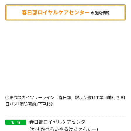
春日部ロイヤルケアセンター
の
施設情報
○東武スカイツリーライン「春日部」駅より豊野工業団地行き 朝
日バス｢消防署前｣下車1分
春日部ロイヤルケアセンター
名 称
(かすかべろいやるけあせんたー)