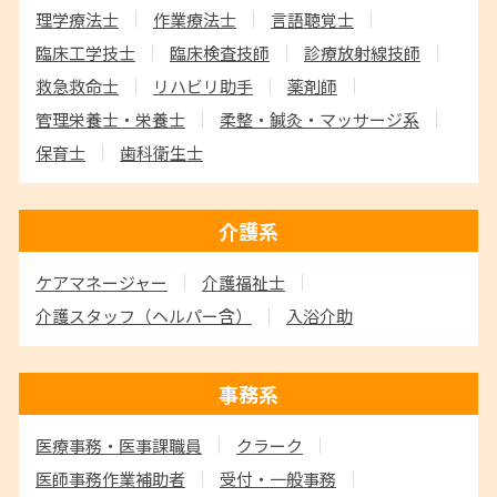
理学療法士
作業療法士
言語聴覚士
臨床工学技士
臨床検査技師
診療放射線技師
救急救命士
リハビリ助手
薬剤師
管理栄養士・栄養士
柔整・鍼灸・マッサージ系
保育士
歯科衛生士
介護系
ケアマネージャー
介護福祉士
介護スタッフ
（ヘルパー含）
入浴介助
事務系
医療事務・医事課職員
クラーク
医師事務作業補助者
受付・一般事務