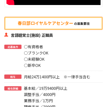
春日部ロイヤルケアセンター
の
募集要項
言語聴覚士(施設) 正職員
○有資格者
応募条件
○ブランクOK
○未経験OK
○新卒OK
月給24万1400円以上 ※一律手当含む
給与
基本給／19万9400円以上
給与詳細
調整手当／4000円
業務手当／1万円
理療手当／7000円