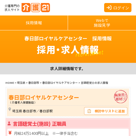
介護専門の
ログイン
求人サイト
Webで
採用情報
施設見学
春日部ロイヤルケアセンター 採用情報
採用・求人情報
recruitment
求人詳細情報です。
HOME
>
埼玉県
>
春日部市
>
春日部ロイヤルケアセンター
>
言語聴覚士の求人情報
春日部ロイヤルケアセンター
（ 介護老人保健施設 ）
埼玉県 春日部市／春日部駅
検討中リストに追加
言語聴覚士(施設) 正職員
月給24万1400円以上 ※一律手当含む