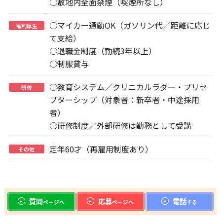
○敷地内全面禁煙（喫煙所なし）
○マイカー通勤OK（ガソリン代／距離に応じ
福利厚生
て支給）
○退職金制度（勤続3年以上）
○制服貸与
○教育システム／クリニカルラダー・プリセ
研修
プターシップ（対象者：新卒者・中途採用
者）
○研修制度／外部研修は勤務として受講
定年60才（再雇用制度あり）
その他
質問
応募
電話
ページへ
ページへ
する