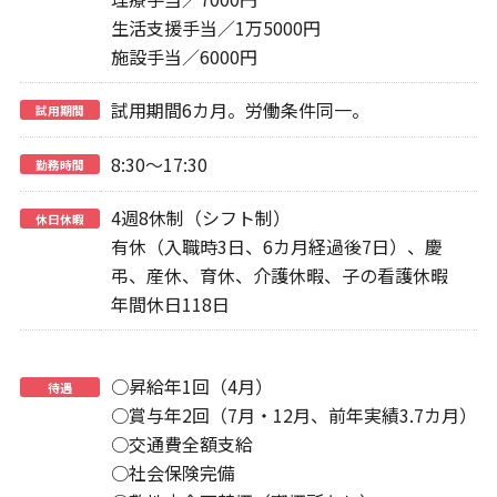
生活支援手当／1万5000円
施設手当／6000円
試用期間6カ月。労働条件同一。
試用期間
8:30～17:30
勤務時間
4週8休制（シフト制）
休日休暇
有休（入職時3日、6カ月経過後7日）、慶
弔、産休、育休、介護休暇、子の看護休暇
年間休日118日
○昇給年1回（4月）
待遇
○賞与年2回（7月・12月、前年実績3.7カ月）
○交通費全額支給
○社会保険完備