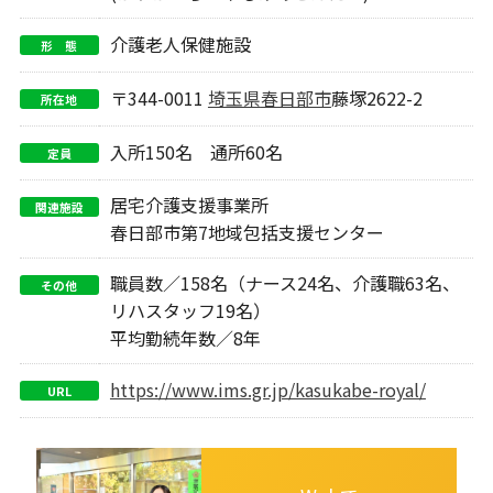
介護老人保健施設
形 態
〒344-0011
埼玉県
春日部市
藤塚2622-2
所在地
入所150名 通所60名
定員
居宅介護支援事業所
関連施設
春日部市第7地域包括支援センター
職員数／158名（ナース24名、介護職63名、
その他
リハスタッフ19名）
平均勤続年数／8年
https://www.ims.gr.jp/kasukabe-royal/
URL