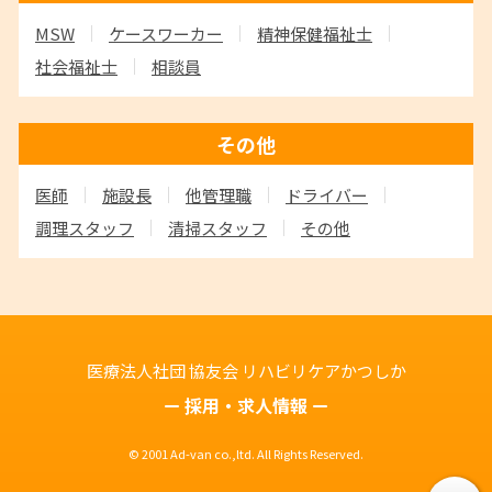
MSW
ケースワーカー
精神保健福祉士
社会福祉士
相談員
その他
医師
施設長
他管理職
ドライバー
調理スタッフ
清掃スタッフ
その他
医療法人社団 協友会
リハビリケアかつしか
採用・求人情報
© 2001 Ad-van co.,ltd. All Rights Reserved.