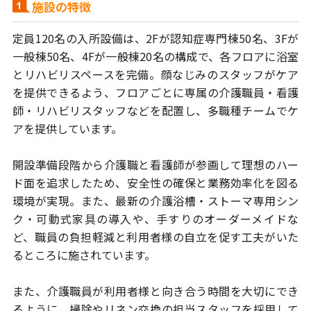
施設の特徴
定員120名の入所設備は、2Fが認知症専門棟50名、3Fが
一般棟50名、
4Fが一般棟20名の構成で、各フロアに浴室
とリハビリスペースを完備。
顔なじみのスタッフがケア
を提供できるよう、フロアごとに専属の介護職員・
看護
師・リハビリスタッフなどを配置し、多職種チームでケ
アを提供しています。
開設準備段階から介護職と看護師が参画して理想のハー
ド面を追求したため、
安全性の確保と業務効率化を図る
環境が実現。また、最新の介護浴槽・
ストーマ専用シン
ク・可動式家具の導入や、手すりのオーダーメイドな
ど、
職員の負担軽減と利用者様の自立を促す工夫がいた
るところに施されています。
また、介護職員が利用者様と向き合う時間を大切にでき
るように、掃除や
リネン交換の担当スタッフを採用して