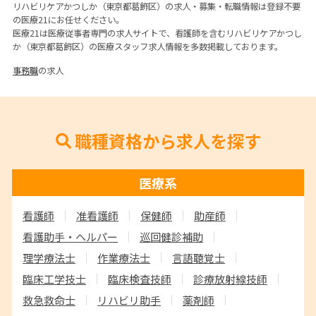
リハビリケアかつしか（東京都葛飾区）の求人・募集・転職情報は登録不要
の医療21にお任せください。
医療21は医療従事者専門の求人サイトで、看護師を含むリハビリケアかつし
か（東京都葛飾区）の医療スタッフ求人情報を多数掲載しております。
事務職
の求人
職種資格から求人を探す
医療系
看護師
准看護師
保健師
助産師
看護助手・ヘルパー
巡回健診補助
理学療法士
作業療法士
言語聴覚士
臨床工学技士
臨床検査技師
診療放射線技師
救急救命士
リハビリ助手
薬剤師