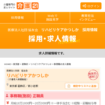
介護専門の
ログイン
求人サイト
Webで
教育担当
採用情報
施設見学
インタビュー
リハビリケアかつしか 採用情報
医療法人社団 協友会
採用・求人情報
recruitment
求人詳細情報です。
HOME
>
東京都
>
葛飾区
>
リハビリケアかつしか
>
事務職の求人情報
医療法人社団 協友会
リハビリケアかつしか
（ 介護老人保健施設 ）
東京都 葛飾区／新小岩駅
検討中リストに追加
事務職(施設) 正職員
月給18万1800円～20万3000円 ※一律手当含む ※経験・前職給与等