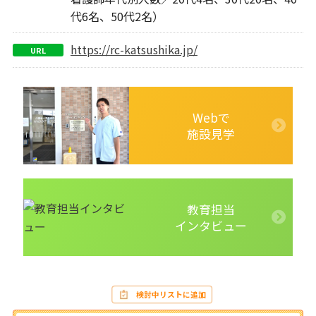
代6名、50代2名）
https://rc-katsushika.jp/
URL
Webで
施設見学
教育担当
インタビュー
検討中リストに追加