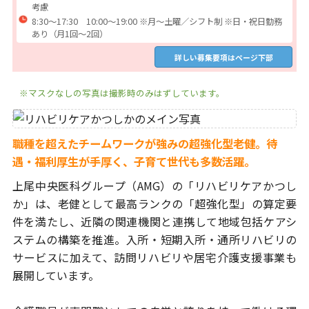
考慮
8:30～17:30 10:00～19:00 ※月～土曜／シフト制 ※日・祝日勤務
あり（月1回～2回）
詳しい募集要項はページ下部
※マスクなしの写真は撮影時のみはずしています。
職種を超えたチームワークが強みの超強化型老健。
待
遇・福利厚生が手厚く、子育て世代も多数活躍。
上尾中央医科グループ（AMG）の「リハビリケアかつし
か」は、老健として
最高ランクの「超強化型」の算定要
件を満たし、近隣の関連機関と連携
して地域包括ケアシ
ステムの構築を推進。入所・短期入所・通所リハビリ
の
サービスに加えて、訪問リハビリや居宅介護支援事業も
展開しています。