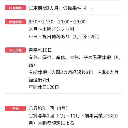
試用期間3カ月。労働条件同一。
試用期間
8:30～17:30 10:00～19:00
勤務時間
※月～土曜／シフト制
※日・祝日勤務あり（月1回～2回）
月平均10日
休日休暇
有休、慶弔、産休、育休、子の看護休暇（無
給）
有給休暇／入職3カ月経過後3日 入職6カ月
経過後7日
年間休日120日
○昇給年1回（4月）
待遇
○賞与年2回（7月・12月・前年実績／3.8カ
月）※勤務評定による