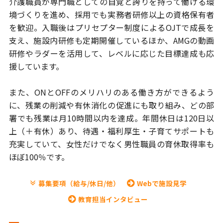
介護職員が専門職としての自覚と誇りを持って働ける環
境づくりを進め、
採用でも実務者研修以上の資格保有者
を歓迎。入職後はプリセプター制度
によるOJTで成長を
支え、施設内研修も定期開催しているほか、AMGの動画
研修やラダーを活用して、レベルに応じた目標達成も応
援しています。
また、ONとOFFのメリハリのある働き方ができるよう
に、残業の削減や
有休消化の促進にも取り組み、どの部
署でも残業は月10時間以内を達成。
年間休日は120日以
上（＋有休）あり、待遇・福利厚生・子育てサポートも
充実していて、女性だけでなく男性職員の育休取得率も
ほぼ100％です。
募集要項（給与/休日/他）
Webで施設見学
教育担当インタビュー