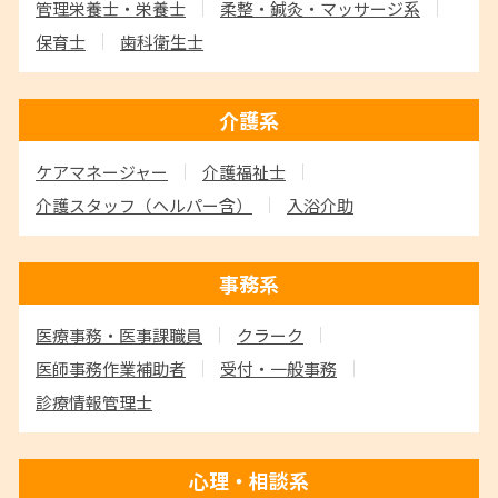
管理栄養士・栄養士
柔整・鍼灸・マッサージ系
保育士
歯科衛生士
介護系
ケアマネージャー
介護福祉士
介護スタッフ
（ヘルパー含）
入浴介助
事務系
医療事務・医事課職員
クラーク
医師事務作業補助者
受付・一般事務
診療情報管理士
心理・相談系