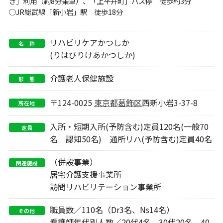
き」利用（約8分乗車）、「上平井町」バス停 徒歩約3分
○JR総武線「新小岩」駅 徒歩18分
リハビリケアかつしか
名 称
(りはびりけあかつしか)
介護老人保健施設
形 態
〒124-0025
東京都
葛飾区
西新小岩3-37-8
所在地
入所・短期入所(予防含む)定員120名(一般70
定員
名 認知50名) 通所リハ(予防含む)定員40名
（併設事業）
関連施設
居宅介護支援事業所
訪問リハビリテーション事業所
職員数／110名（Dr3名、Ns14名）
その他
看護師年代別人数／20代4名、30代20名、40