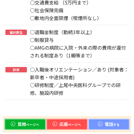
○交通費支給 （5万円まで）
○社会保険完備
○敷地内全面禁煙（喫煙所なし）
○退職金制度（勤続3年以上）
福利厚生
○制服貸与
○AMGの病院に入院・外来の際の費用が還付
される制度あり（1親等まで）
○入職後オリエンテーション／あり (対象者：
研修
新卒者・中途採用者)
○研修制度／上尾中央医科グループでの研
修、施設内研修
質問
応募
電話
ページへ
ページへ
する