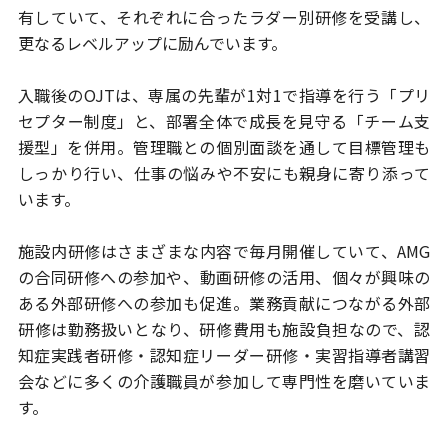
有していて、
それぞれに合ったラダー別研修を受講し、
更なるレベルアップに励んでいます。
入職後のOJTは、専属の先輩が1対1で指導を行う「プリ
セプター制度」と、
部署全体で成長を見守る「チーム支
援型」を併用。管理職との個別面談を通して
目標管理も
しっかり行い、仕事の悩みや不安にも親身に寄り添って
います。
施設内研修はさまざまな内容で毎月開催していて、AMG
の合同研修への参加や、
動画研修の活用、個々が興味の
ある外部研修への参加も促進。
業務貢献につながる外部
研修は勤務扱いとなり、研修費用も施設負担なので、
認
知症実践者研修・認知症リーダー研修・実習指導者講習
会などに
多くの介護職員が参加して専門性を磨いていま
す。