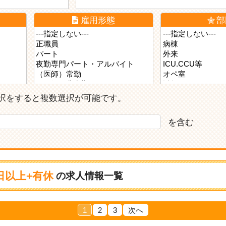
雇用形態
部
ら選択をすると複数選択が可能です。
を含む
日以上+有休
の求人情報一覧
1
2
3
次へ