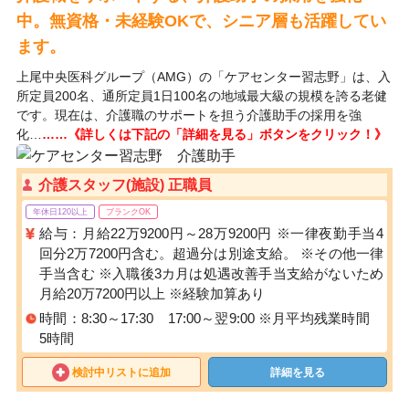
中。無資格・未経験OKで、シニア層も活躍してい
ます。
上尾中央医科グループ（AMG）の「ケアセンター習志野」は、入
所定員200名、通所定員1日100名の地域最大級の規模を誇る老健
です。現在は、介護職のサポートを担う介護助手の採用を強
化…
……《詳しくは下記の「詳細を見る」ボタンをクリック！》
介護スタッフ(施設) 正職員
年休日120以上
ブランクOK
給与：月給22万9200円～28万9200円 ※一律夜勤手当4
回分2万7200円含む。超過分は別途支給。 ※その他一律
手当含む ※入職後3カ月は処遇改善手当支給がないため
月給20万7200円以上 ※経験加算あり
時間：8:30～17:30 17:00～翌9:00 ※月平均残業時間
5時間
検討中リストに追加
詳細を見る