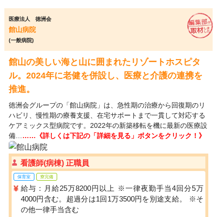
医療法人 徳洲会
館山病院
(一般病院)
館山の美しい海と山に囲まれたリゾートホスピタ
ル。2024年に老健を併設し、医療と介護の連携を
推進。
徳洲会グループの「館山病院」は、急性期の治療から回復期のリ
ハビリ、慢性期の療養支援、在宅サポートまで一貫して対応する
ケアミックス型病院です。2022年の新築移転を機に最新の医療設
備…
……《詳しくは下記の「詳細を見る」ボタンをクリック！》
看護師(病棟) 正職員
保育室
寮完備
給与：月給25万8200円以上 ※一律夜勤手当4回分5万
4000円含む。超過分は1回1万3500円を別途支給。 ※そ
の他一律手当含む