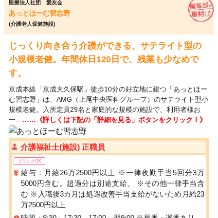
医療法人社団 愛友会
あっとほーむ習志野
(介護老人保健施設)
じっくり向き合う介護ができる、サテライト型の
小規模老健。年間休日120日で、残業も少なめで
す。
京成本線「京成大久保駅」徒歩10分の好立地に建つ「あっとほー
む習志野」は、AMG（上尾中央医科グループ）のサテライト型小
規模老健。入所定員29名と家庭的な規模の施設で、利用者様お
一…
……《詳しくは下記の「詳細を見る」ボタンをクリック！》
介護福祉士(施設) 正職員
ブランクOK
給与：月給26万2500円以上 ※一律夜勤手当5回分3万
5000円含む。超過分は別途支給。 ※その他一律手当含
む ※入職後3カ月は処遇改善手当支給がないため月給23
万2500円以上
時間：8:30～17:30 17:00～翌9:00 ※早番・遅番あり