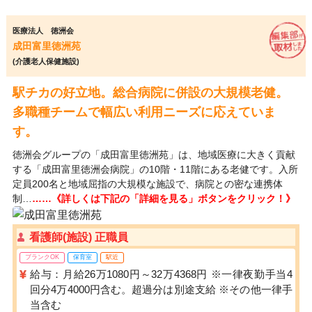
医療法人 徳洲会
成田富里徳洲苑
(介護老人保健施設)
駅チカの好立地。総合病院に併設の大規模老健。
多職種チームで幅広い利用ニーズに応えていま
す。
徳洲会グループの「成田富里徳洲苑」は、地域医療に大きく貢献
する「成田富里徳洲会病院」の10階・11階にある老健です。入所
定員200名と地域屈指の大規模な施設で、病院との密な連携体
制…
……《詳しくは下記の「詳細を見る」ボタンをクリック！》
看護師(施設) 正職員
ブランクOK
保育室
駅近
給与：月給26万1080円～32万4368円 ※一律夜勤手当4
回分4万4000円含む。超過分は別途支給 ※その他一律手
当含む