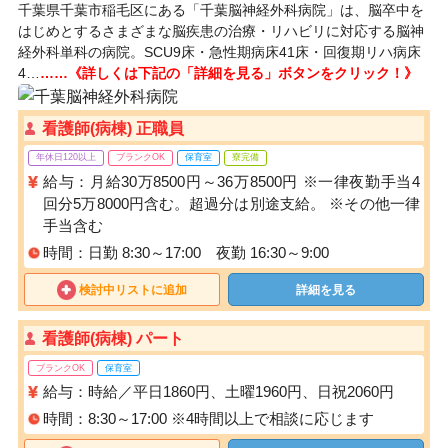
千葉県千葉市稲毛区にある「千葉脳神経外科病院」は、脳卒中を
はじめとするさまざまな脳疾患の治療・リハビリに対応する脳神
経外科単科の病院。SCU9床・急性期病床41床・回復期リハ病床
4…
……《詳しくは下記の「詳細を見る」ボタンをクリック！》
看護師(病棟) 正職員
年休日120以上
ブランクOK
保育室
寮完備
給与：月給30万8500円～36万8500円 ※一律夜勤手当4
回分5万8000円含む。超過分は別途支給。 ※その他一律
手当含む
時間：日勤 8:30～17:00 夜勤 16:30～9:00
検討中リストに追加
詳細を見る
看護師(病棟) パート
ブランクOK
保育室
給与：時給／平日1860円、土曜1960円、日祝2060円
時間：8:30～17:00 ※4時間以上で相談に応じます