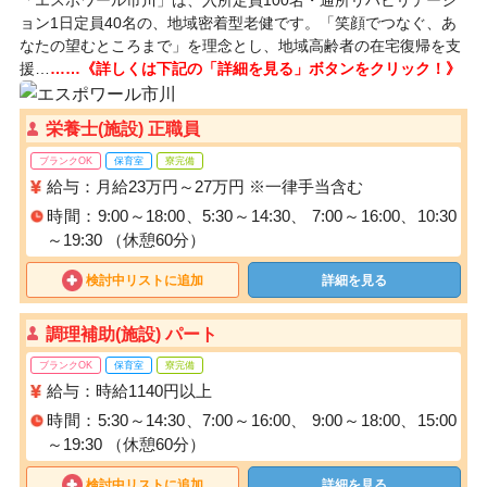
「エスポワール市川」は、入所定員100名・通所リハビリテーシ
ョン1日定員40名の、地域密着型老健です。「笑顔でつなぐ、あ
なたの望むところまで」を理念とし、地域高齢者の在宅復帰を支
援…
……《詳しくは下記の「詳細を見る」ボタンをクリック！》
栄養士(施設) 正職員
ブランクOK
保育室
寮完備
給与：月給23万円～27万円 ※一律手当含む
時間：9:00～18:00、5:30～14:30、 7:00～16:00、10:30
～19:30 （休憩60分）
検討中リストに追加
詳細を見る
調理補助(施設) パート
ブランクOK
保育室
寮完備
給与：時給1140円以上
時間：5:30～14:30、7:00～16:00、 9:00～18:00、15:00
～19:30 （休憩60分）
検討中リストに追加
詳細を見る