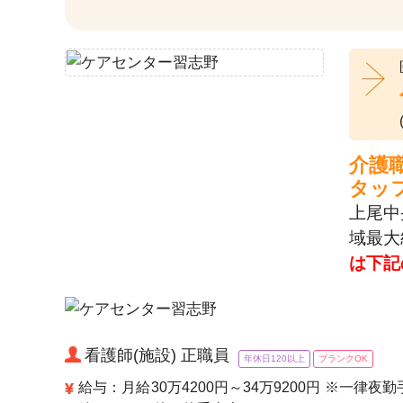
介護
タッ
上尾中
域最大
は下記
看護師(施設) 正職員
年休日120以上
ブランクOK
給与：月給30万4200円～34万9200円 ※一律夜