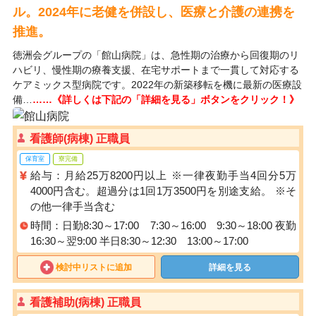
ル。2024年に老健を併設し、医療と介護の連携を
推進。
徳洲会グループの「館山病院」は、急性期の治療から回復期のリ
ハビリ、慢性期の療養支援、在宅サポートまで一貫して対応する
ケアミックス型病院です。2022年の新築移転を機に最新の医療設
備…
……《詳しくは下記の「詳細を見る」ボタンをクリック！》
看護師(病棟) 正職員
保育室
寮完備
給与：月給25万8200円以上 ※一律夜勤手当4回分5万
4000円含む。超過分は1回1万3500円を別途支給。 ※そ
の他一律手当含む
時間：日勤8:30～17:00 7:30～16:00 9:30～18:00 夜勤
16:30～翌9:00 半日8:30～12:30 13:00～17:00
検討中リストに追加
詳細を見る
看護補助(病棟) 正職員