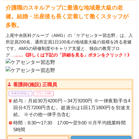
介護職のスキルアップに最適な地域最大級の老
健。結婚・出産後も長く定着して働くスタッフが
多数。
上尾中央医科グループ（AMG）の「ケアセンター習志野」は、入
所定員200名、通所定員1日100名の地域最大級の規模を誇る老健
です。AMGの研修制度やキャリア支援と、独自の教育プロ
グ…
……《詳しくは下記の「詳細を見る」ボタンをクリック！》
看護師(施設) 正職員
年休日120以上
ブランクOK
給与：月給30万4200円～34万9200円 ※一律夜勤手当4
回分4万7200円含む。超過分は1回1万1800円を別途支
給。 ※その他一律手当含む
時間：8:30〜17:30 17:00〜翌9:00 ※月平均残業時間
5時間