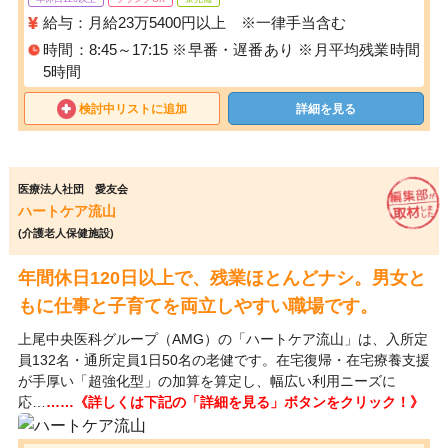
給与：月給23万5400円以上 ※一律手当含む
時間：8:45～17:15 ※早番・遅番あり ※月平均残業時間
5時間
検討中リストに追加
詳細を見る
医療法人社団 愛友会
ハートケア流山
(介護老人保健施設)
年間休日120日以上で、残業ほとんどナシ。男女と
もに仕事と子育てを両立しやすい職場です。
上尾中央医科グループ（AMG）の「ハートケア流山」は、入所定
員132名・通所定員1日50名の老健です。在宅復帰・在宅療養支援
が手厚い「超強化型」の加算を算定し、幅広い利用ニーズに
応…
……《詳しくは下記の「詳細を見る」ボタンをクリック！》