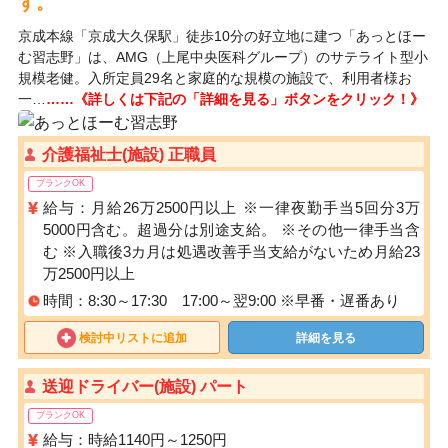
す。
京成本線「京成大久保駅」徒歩10分の好立地に建つ「あっとほー
む習志野」は、AMG（上尾中央医科グループ）のサテライト型小
規模老健。入所定員29名と家庭的な規模の施設で、利用者様お
一…
……《詳しくは下記の「詳細を見る」ボタンをクリック！》
介護福祉士(施設) 正職員
ブランクOK
給与：月給26万2500円以上 ※一律夜勤手当5回分3万
5000円含む。超過分は別途支給。 ※その他一律手当含
む ※入職後3カ月は処遇改善手当支給がないため月給23
万2500円以上
時間：8:30～17:30 17:00～翌9:00 ※早番・遅番あり
検討中リストに追加
詳細を見る
送迎ドライバー(施設) パート
ブランクOK
給与：時給1140円～1250円