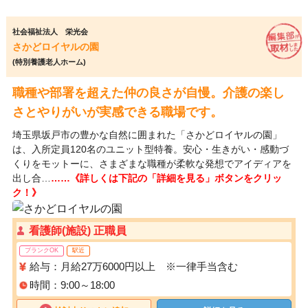
社会福祉法人 栄光会
さかどロイヤルの園
(特別養護老人ホーム)
職種や部署を超えた仲の良さが自慢。介護の楽し
さとやりがいが実感できる職場です。
埼玉県坂戸市の豊かな自然に囲まれた「さかどロイヤルの園」
は、入所定員120名のユニット型特養。安心・生きがい・感動づ
くりをモットーに、さまざまな職種が柔軟な発想でアイディアを
出し合…
……《詳しくは下記の「詳細を見る」ボタンをクリッ
ク！》
看護師(施設) 正職員
ブランクOK
駅近
給与：月給27万6000円以上 ※一律手当含む
時間：9:00～18:00