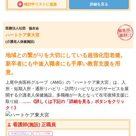
検討中リストに追加
詳細を見る
医療法人社団 協友会
ハートケア東大宮
(介護老人保健施設)
地域との繋がりを大切にしている超強化型老健。
新卒者にも中途入職者にも手厚い教育支援を用
意。
上尾中央医科グループ（AMG）の「ハートケア東大宮」は、入
所・短期入所・通所リハビリ・訪問リハビリなどのサービスを展
開する介護老人保健施設。多職種が一丸となって在宅復帰支援に
取り組…
……《詳しくは下記の「詳細を見る」ボタンをクリッ
ク！》
看護師(施設) 正職員
年休日120以上
ブランクOK